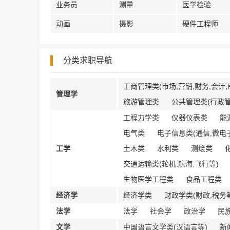
业务员
测量
医学检验
动画
摄影
硬件工程师
分类求职导航
工商管理类(市场,营销,财务,会计,
管理学
旅游管理类
公共管理类(行政管
工程力学类
仪器仪表类
能
电气类
电子信息类(通信,微电子
工学
土木类
水利类
测绘类
交通运输类(轮机,航海,飞行等)
生物医学工程类
食品工程类
经济学
经济学类
财政学类(财政,税务
法学
法学
社会学
政治学
民
文学
中国语言文学类(汉语言等)
新