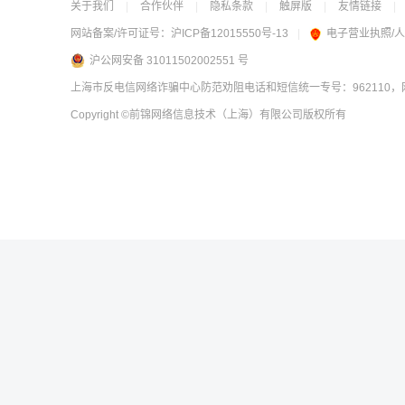
关于我们
|
合作伙伴
|
隐私条款
|
触屏版
|
友情链接
|
网站备案/许可证号：
沪ICP备12015550号-13
|
电子营业执照/
沪公网安备 31011502002551 号
上海市反电信网络诈骗中心防范劝阻电话和短信统一专号：962110，网
Copyright
©前锦网络信息技术（上海）有限公司
版权所有