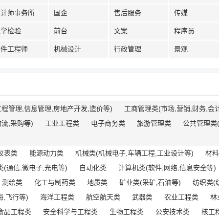
会计师事务所
国企
售后服务
传媒
医学检验
前台
文案
程序员
硬件工程师
机械设计
行政管理
景观
程管理,信息管理,房地产开发,造价等)
工商管理类(市场,营销,财务,会
流,采购等)
工业工程类
电子商务类
旅游管理类
公共管理类(
仪表类
能源动力类
机械类(机械电子,车辆工程,工业设计等)
材料
(通信,微电子,光电等)
自动化类
计算机类(软件,网络,信息安全等)
测绘类
化工与制药类
地质类
矿业类(采矿,石油等)
纺织类(
,飞行等)
海洋工程类
航空航天类
武器类
农业工程类
林
食品工程类
安全科学与工程类
生物工程类
公安技术类
核工