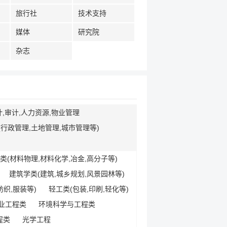
旅行社
技术支持
媒体
研究院
杂志
计,审计,人力资源,物业管理
行政管理,土地管理,城市管理等)
类(材料物理,材料化学,冶金,高分子等)
建筑学类(建筑,城乡规划,风景园林等)
纺织,服装等)
轻工类(包装,印刷,轻化等)
业工程类
环境科学与工程类
程类
光学工程