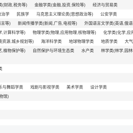
(财政,税务等)
金融学类(金融,投资,保险等)
经济与贸易类
政治学
民族学
马克思主义理论类(思想政治等)
公安学类
言等)
新闻传播学类(新闻,广告,电视等)
外国语言文学类(英语,俄语,
学,计算科学等)
物理学类(物理,应用物理,核物理等)
化学类(化学,应
境资源,城乡规划等)
海洋科学类
地球物理学类
地质学类
大气
艺,植物保护等)
自然保护与环境生态类
水产类
林学类(林学,园林
类
乐与舞蹈学类
戏剧与影视学类
美术学类
设计学类
物馆)