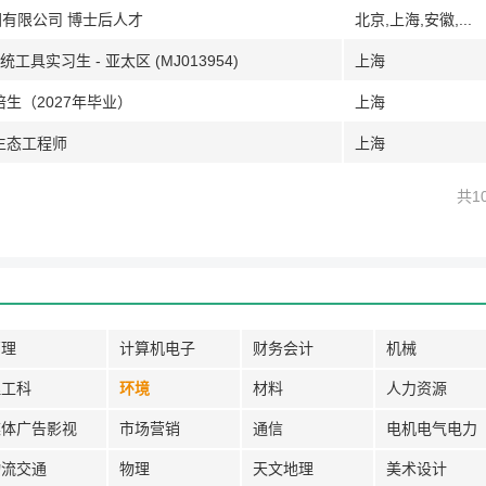
团有限公司 博士后人才
北京,上海,安徽,...
工具实习生 - 亚太区 (MJ013954)
上海
生（2027年毕业）
上海
生态工程师
上海
共1
管理
计算机电子
财务会计
机械
理工科
环境
材料
人力资源
媒体广告影视
市场营销
通信
电机电气电力
物流交通
物理
天文地理
美术设计