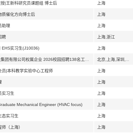
授|王新科研究员课题组 博士后
上海
生物质催化方向博士后
上海
员助理
上海
招聘
上海,浙江
S实习生(J10036)
上海
[北京上海深圳山东其它]山东发展投资控股集团有限公司权属企业 2026校园招聘138名工作人员
北京,上海,深圳,...
全员|本科教学实验中心工程师
上海
理
上海
员实习生
上海
Mechanical Engineer (HVAC focus)
上海
生态实习生
上海
程师（上海）
上海