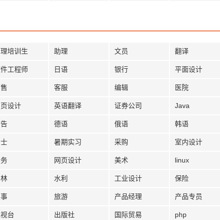
管理培训生
助理
文员
翻译
软件工程师
日语
银行
平面设计
销售
客服
编辑
医院
网页设计
英语翻译
证券公司
Java
广告
德语
俄语
韩语
护士
暑期实习
采购
室内设计
法务
网页设计
美术
linux
园林
水利
工业设计
保险
人事
旅游
产品经理
产品专员
电视台
出版社
国际贸易
php