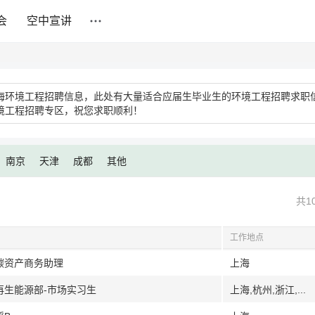
会
空中宣讲
海环境工程招聘信息，此处有大量适合应届生毕业生的环境工程招聘求职
境工程招聘专区，祝您求职顺利！
南京
天津
成都
其他
共1
工作地点
碳资产商务助理
上海
再生能源部-市场实习生
上海,杭州,浙江,...