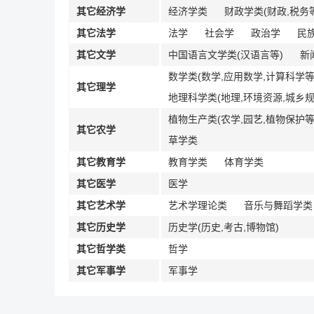
其它经济学
经济学类
财政学类(财政,税务
其它法学
法学
社会学
政治学
民
其它文学
中国语言文学类(汉语言等)
新
数学类(数学,应用数学,计算科学等
其它理学
地理科学类(地理,环境资源,城乡规
植物生产类(农学,园艺,植物保护等
其它农学
草学类
其它教育学
教育学类
体育学类
其它医学
医学
其它艺术学
艺术学理论类
音乐与舞蹈学类
其它历史学
历史学(历史,考古,博物馆)
其它哲学类
哲学
其它军事学
军事学