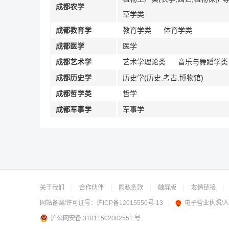
成都农学
草学类
成都教育学
教育学类
体育学类
成都医学
医学
成都艺术学
艺术学理论类
音乐与舞蹈学类
成都历史学
历史学(历史,考古,博物馆)
成都哲学类
哲学
成都军事学
军事学
关于我们
|
合作伙伴
|
隐私条款
|
触屏版
|
友情链接
|
网站备案/许可证号：
沪ICP备12015550号-13
|
电子营业执照/
沪公网安备 31011502002551 号