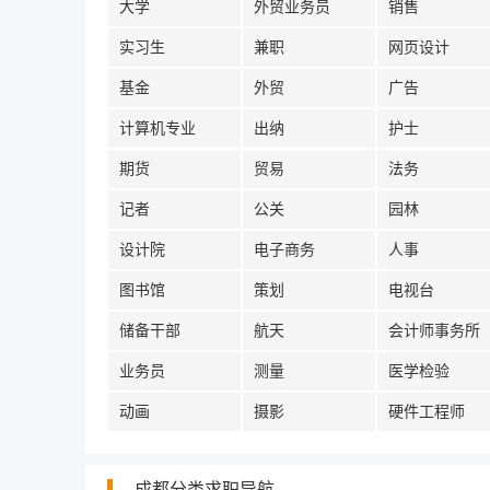
大学
外贸业务员
销售
实习生
兼职
网页设计
基金
外贸
广告
计算机专业
出纳
护士
期货
贸易
法务
记者
公关
园林
设计院
电子商务
人事
图书馆
策划
电视台
储备干部
航天
会计师事务所
业务员
测量
医学检验
动画
摄影
硬件工程师
成都分类求职导航