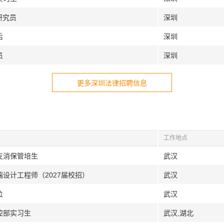
研究员
深圳
后
深圳
员
深圳
更多深圳法律招聘信息
工作地点
支消保管培生
武汉
端设计工程师（2027届校招）
武汉
位
武汉
控部实习生
武汉,湖北