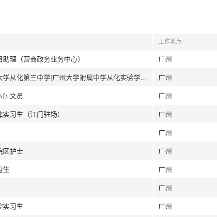
工作地点
项目助理（营商政务业务中心）
广州
[广州]广州市从化区教育局|广东外语外贸大学从化第三中学|广州大学附属中学从化实验学校 2026招聘编制教师
广州
心 文员
广州
法律实习生（江门驻场）
广州
广州
院区护士
广州
习生
广州
广州
控实习生
广州