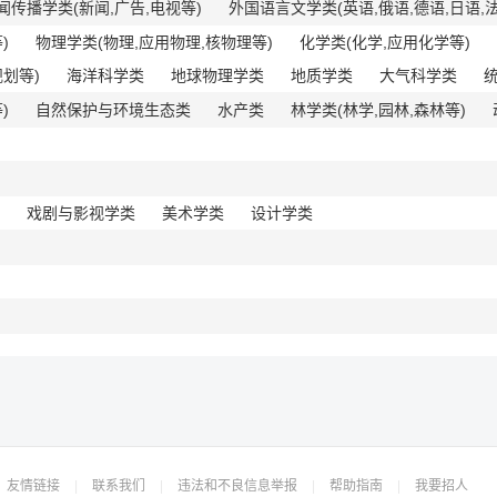
闻传播学类(新闻,广告,电视等)
外国语言文学类(英语,俄语,德语,日语,
)
物理学类(物理,应用物理,核物理等)
化学类(化学,应用化学等)
划等)
海洋科学类
地球物理学类
地质学类
大气科学类
)
自然保护与环境生态类
水产类
林学类(林学,园林,森林等)
戏剧与影视学类
美术学类
设计学类
友情链接
|
联系我们
|
违法和不良信息举报
|
帮助指南
|
我要招人