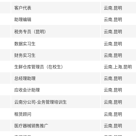
客户代表
云南,昆明
助理编辑
云南,昆明
税务专员（昆明）
云南,昆明
数据实习生
云南,昆明
财务实习生
云南,昆明
生鲜仓库管理员（在校生）
云南,上海,昆明
总经理助理
云南,昆明
应收会计助理
云南,昆明
云南分公司-业务管理培训生
云南,昆明
租赁顾问
云南,昆明
医疗器械销售推广
云南,昆明