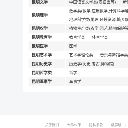
昆明文学
中国语言文学类(汉语言等)
新
数学类(数学,应用数学,计算科学等
昆明理学
地理科学类(地理,环境资源,城乡规
昆明农学
植物生产类(农学,园艺,植物保护等
昆明教育学
教育学类
体育学类
昆明医学
医学
昆明艺术学
艺术学理论类
音乐与舞蹈学类
昆明历史学
历史学(历史,考古,博物馆)
昆明哲学类
哲学
昆明军事学
军事学
关于我们
|
合作伙伴
|
隐私条款
|
触屏版
|