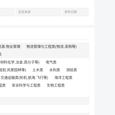
信息来源
发布日期
资源,物业管理
物流管理与工程类(物流,采购等)
类
,材料化学,冶金,高分子等)
电气类
规划,风景园林等)
土木类
水利类
测绘类
交通运输类(轮机,航海,飞行等)
海洋工程类
程类
安全科学与工程类
生物工程类