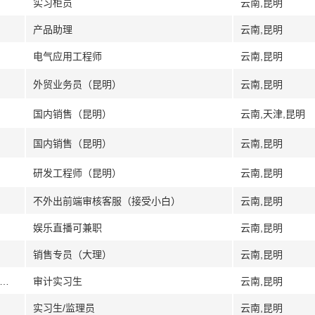
实习柜员
云南,昆明
产品助理
云南,昆明
电气应用工程师
云南,昆明
外贸业务员（昆明）
云南,昆明
国内销售（昆明）
云南,天津,昆明
国内销售（昆明）
云南,昆明
研发工程师（昆明）
云南,昆明
不外出前端审核客服（接受小白）
云南,昆明
娱乐直播可兼职
云南,昆明
销售专员（大理）
云南,昆明
明-盘龙区]中审亚太会计师事务所（特殊普通合伙）云南分所
审计实习生
云南,昆明
实习生/监理员
云南,昆明