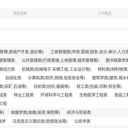
职位名称
工作地点
管理,房地产开发,造价等)
工商管理类(市场,营销,财务,会计,审计,人力
游管理类
公共管理类(行政管理,土地管理,城市管理等)
图书档案学
源动力类
机械类(机械电子,车辆工程,工业设计等)
材料类(材料物理
自动化类
计算机类(软件,网络,信息安全等)
建筑学类(建筑,城乡
类(采矿,石油等)
纺织类(纺织,服装等)
轻工类(包装,印刷,轻化等)
程类
林业工程类
环境科学与工程类
生物医学工程类
食品工
工程
等)
金融学类(金融,投资,保险等)
经济与贸易类
族学
马克思主义理论类(思想政治等)
公安学类