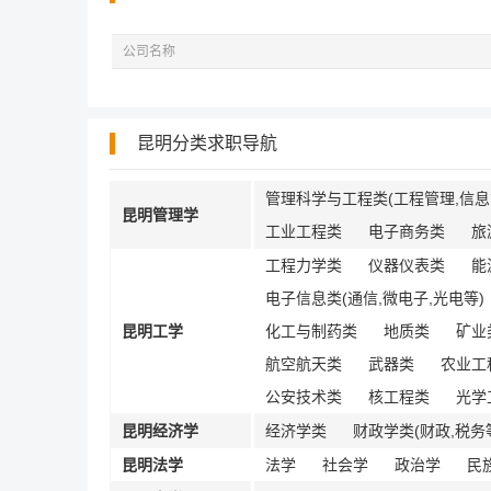
公司名称
昆明分类求职导航
管理科学与工程类(工程管理,信息
昆明管理学
工业工程类
电子商务类
旅
工程力学类
仪器仪表类
能
电子信息类(通信,微电子,光电等)
昆明工学
化工与制药类
地质类
矿业
航空航天类
武器类
农业工
公安技术类
核工程类
光学
昆明经济学
经济学类
财政学类(财政,税务
昆明法学
法学
社会学
政治学
民