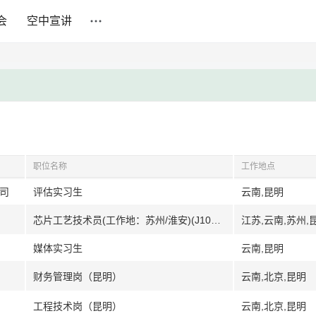
会
空中宣讲
职位名称
工作地点
公司
评估实习生
云南,昆明
芯片工艺技术员(工作地：苏州/淮安)(J10664)
江苏,云南,苏州,
媒体实习生
云南,昆明
财务管理岗（昆明）
云南,北京,昆明
工程技术岗（昆明）
云南,北京,昆明