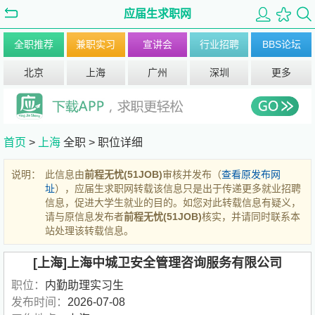
应届生求职网
全职推荐
兼职实习
宣讲会
行业招聘
BBS论坛
北京
上海
广州
深圳
更多
首页
>
上海
全职 >
职位详细
说明：
此信息由
前程无忧(51JOB)
审核并发布（
查看原发布网
址
），应届生求职网转载该信息只是出于传递更多就业招聘
信息，促进大学生就业的目的。如您对此转载信息有疑义，
请与原信息发布者
前程无忧(51JOB)
核实，并请同时联系本
站处理该转载信息。
[上海]上海中城卫安全管理咨询服务有限公司
职位：
内勤助理实习生
发布时间：
2026-07-08