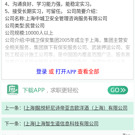
4、沟通良好、学习能力强，能稳定实习。
5、接受长期实习，可留任。
公司简要介绍：
公司名称:上海中城卫安全管理咨询服务有限公司
公司类型:民营公司
公司规模:10000人以上
公司介绍:中城卫保安集团2005年成立于上海，集团主营安
全相关服务，集团旗下有保安服务公司、武装押运公司、安
防工程设计施工公司等，是中国国内覆盖范围广泛、服务高
端客户众多的全牌照大型民营保安集团。集团自成立以来，
以“服务社会、造福民生”为使命，以“成为具有世界影响力的
登录
或
打开APP
查看全部
整体安全服务提供商”为愿景，以“理想、忠诚、专业、效率”
为企业精神，以“技术创新、管理创新、商业模式创新”为发
展手段，借助资本力量，通过十多年的努力，已经跻身成为
中国领先的整体安全服务提供商。在中国推进国家治理体系
和治理能力现代化的背景下，中城卫保安集团积极配合政府
上一条：
[上海]酩悦轩尼诗帝亚吉欧洋酒（上海）有限公司
进行社会治安综合治理创新，为平安中国建设添砖加瓦。另
外，随着中国的国际社会地位和国家影响力的不断上升，以
下一条：
[上海]上海智生道信息科技有限公司
及在“一带一路”倡议的大背景下，中城卫保安集团有志于在
国际舞台上发挥出应有的贡献。