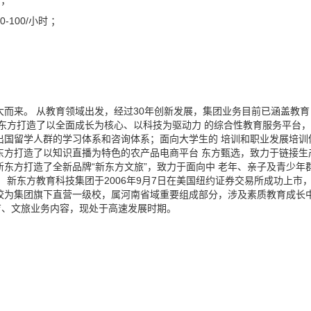
倍；
100/小时 ；
大而来。 从教育领域出发，经过30年创新发展，集团业务目前已涵盖教育
新东方打造了以全面成长为核心、以科技为驱动力 的综合性教育服务平台，
出国留学人群的学习体系和咨询体系；面向大学生的 培训和职业发展培训
东方打造了以知识直播为特色的农产品电商平台 东方甄选，致力于链接生
东方打造了全新品牌“新东方文旅”，致力于面向中 老年、亲子及青少年
 新东方教育科技集团于2006年9月7日在美国纽约证券交易所成功上市
作学校为集团旗下直营一级校，属河南省域重要组成部分，涉及素质教育成长
育、文旅业务内容，现处于高速发展时期。