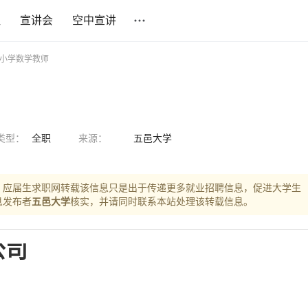
社
宣讲会
空中宣讲
 小学数学教师
类型：
全职
来源：
五邑大学
，应届生求职网转载该信息只是出于传递更多就业招聘信息，促进大学生
息发布者
五邑大学
核实，并请同时联系本站处理该转载信息。
公司