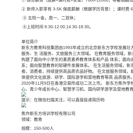
① 综合薪资（底薪+课时费+奖金）7000-12000，寒暑假翻
② 新师入职享有 3-5K 保底薪酬（根据学历背景）；课时费 60-
③ 五险一金，周一、二双休；
④上班时间 8:30-12:00,14:30-18:30。
单位简介
新东方教育科技集团由1993年成立的北京新东方学校发展壮
服务、生 活服务、文旅服务三大领域。 在教育服务领域，
构建了面向中小学生的素质素养教育体系和产品 体系；面向
系；面向智慧教育的软硬件发展体系。 在生活服务领域，新
者、消费者，持续提供高品质农品好物。 在文旅服务领域，新
体提供文化旅游、研学、国际游学和营地教育等高 品质服务。
2020年11月9日在香港交易所成功二次上市。 新东方焦
心、青少年成长中心、智慧学习机、国内研学游学及营地教
提示：在微信扫描关注，可以直接投递简历哟
焦作新东方培训学校有限公司
领域：教育
规模：150-500人