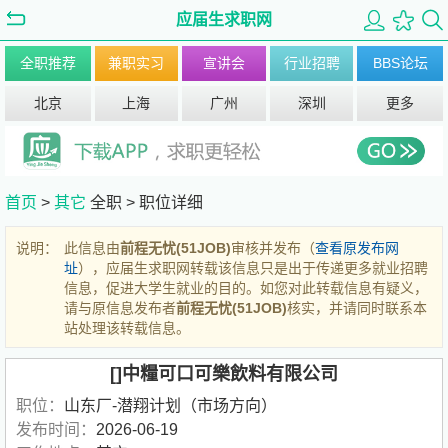
应届生求职网
全职推荐
兼职实习
宣讲会
行业招聘
BBS论坛
北京
上海
广州
深圳
更多
首页
>
其它
全职 >
职位详细
说明：
此信息由
前程无忧(51JOB)
审核并发布（
查看原发布网
址
），应届生求职网转载该信息只是出于传递更多就业招聘
信息，促进大学生就业的目的。如您对此转载信息有疑义，
请与原信息发布者
前程无忧(51JOB)
核实，并请同时联系本
站处理该转载信息。
[]中糧可口可樂飲料有限公司
职位：
山东厂-潜翔计划（市场方向）
发布时间：
2026-06-19