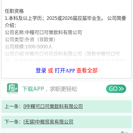
任职资格
1.本科及以上学历；2025或2026届应届毕业生。
公司简要
介绍：
公司名称:中糧可口可樂飲料有限公司
公司类型:外资（非欧美）
公司规模:1000-5000人
公司介绍:中粮可口可乐饮料有限公司（简称中粮可口可
乐）是中粮集团和可口可乐公司2家世界500强企业合作的
结晶，中粮控股65%，可口可乐占股35%，是中国区***一
登录
或
打开APP
查看全部
家中方控股的可口可乐装瓶集团。作为全球发展最为迅速的
可口可乐装瓶集团之一，中粮可口可乐在成立短短十年时
间，便成功跃入并始终保持在可口可乐全球十大装瓶集团之
列。
中粮可口可乐于2000年正式成立，目前拥有20家装瓶厂，
上一条：
[]中糧可口可樂飲料有限公司
经营区域覆盖19个省级市场，覆盖了81%的国土面积和
46.8%的中国大陆人口。通过与可口可乐的装瓶合作，在区
下一条：
[无锡]中粮贸易有限公司
域内生产、配送、推广和销售可口可乐系列产品，向消费者
提供包括汽水、果汁、果奶、水、功能水、咖啡、即饮茶、