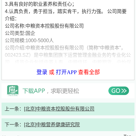
3.具有良好的职业素养和责任心；
4.认真负责，勇于担当，踏实肯干，执行力强。
公司简要
介绍：
公司名称:中粮资本控股股份有限公司
公司类型:国企
公司规模:1000-5000人
公司介绍:中粮资本控股股份有限公司（简称“中粮资本”，
002423.SZ）是中粮集团旗下运营管理金融业务的专业化公
司，成员企业包括中英人寿、中粮信托、中粮期货、中怡保
险经纪、大湾区和基金业务平台、龙江银行等。
登录
或
打开APP
查看全部
2017年，中粮资本获批成为国家发改委第二批混改试点企
业，同年8月，公司引入弘毅、温氏、首农等战略投资者，
完成混合所有制改革。2018年，中粮资本上市事项获得国
务院国资委和证监会批复，于2019年初成功上市。2019年
10月8日，公司股票简称变更为“中粮资本”，股票代码为
上一条：
[北京]中粮资本控股股份有限公司
“002423”，以全新形象在A股亮相。
经过20余年的发展，中粮资本铸就了一条以“寿险+信托+期
下一条：
[北京]中粮营养健康研究院
货+保险经纪”为主要业务，以“产业基金+金融科技+境外业
务”为有益补充的金融服务链。“十四五”期间，中粮资本以数