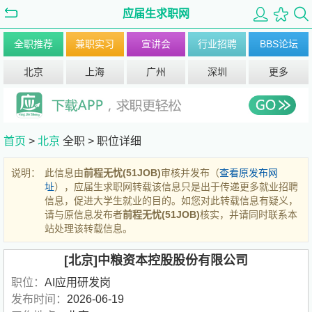
应届生求职网
全职推荐
兼职实习
宣讲会
行业招聘
BBS论坛
北京
上海
广州
深圳
更多
首页
>
北京
全职 >
职位详细
说明：
此信息由
前程无忧(51JOB)
审核并发布（
查看原发布网
址
），应届生求职网转载该信息只是出于传递更多就业招聘
信息，促进大学生就业的目的。如您对此转载信息有疑义，
请与原信息发布者
前程无忧(51JOB)
核实，并请同时联系本
站处理该转载信息。
[北京]中粮资本控股股份有限公司
职位：
AI应用研发岗
发布时间：
2026-06-19