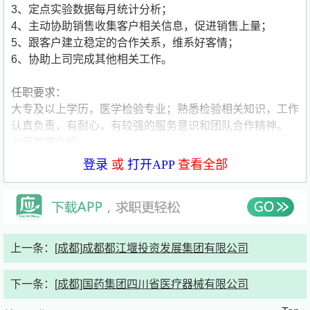
3、定点实验数据每月统计分析；
4、主动协助销售收集客户相关信息，促进销售上量；
5、跟客户建立稳定的合作关系，维系好客情；
6、协助上司完成其他相关工作。
任职要求：
大专及以上学历，医学检验专业；熟悉检验相关知识，工作
认真负责，有耐心，有较强的服务意识和团队合作精神。
公司简要介绍：
公司名称:广州市康润生物制品开发有限公司
登录
或
打开APP
查看全部
公司类型:民营公司
公司规模:500-1000人
公司介绍:【公司地址】
公司总部：广州南沙自贸区核心区域万顷沙珠江工业园（广
上一条：
[成都]成都都江堰投资发展集团有限公司
东医谷）6栋10-13层
下一条：
[成都]国药集团四川省医疗器械有限公司
【公司简介】