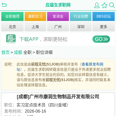
应届生求职网
全职推荐
兼职实习
宣讲会
行业招聘
BBS论坛
北京
上海
广州
深圳
更多
首页
>
成都
全职 >
职位详细
说明：
此信息由
前程无忧(51JOB)
审核并发布（
查看原发布网
址
），应届生求职网转载该信息只是出于传递更多就业招聘
信息，促进大学生就业的目的。如您对此转载信息有疑义，
请与原信息发布者
前程无忧(51JOB)
核实，并请同时联系本
站处理该转载信息。
[成都]广州市康润生物制品开发有限公司
职位：
实习定点技术员（四川金域）
发布时间：
2026-06-16