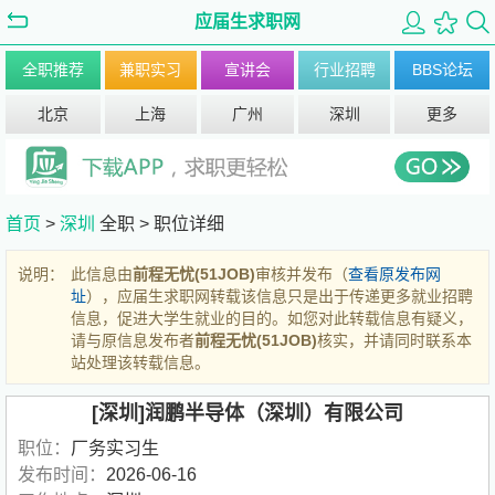
应届生求职网
全职推荐
兼职实习
宣讲会
行业招聘
BBS论坛
北京
上海
广州
深圳
更多
首页
>
深圳
全职 >
职位详细
说明：
此信息由
前程无忧(51JOB)
审核并发布（
查看原发布网
址
），应届生求职网转载该信息只是出于传递更多就业招聘
信息，促进大学生就业的目的。如您对此转载信息有疑义，
请与原信息发布者
前程无忧(51JOB)
核实，并请同时联系本
站处理该转载信息。
[深圳]润鹏半导体（深圳）有限公司
职位：
厂务实习生
发布时间：
2026-06-16