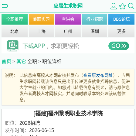
应届生求职网
全职推荐
兼职实习
宣讲会
行业招聘
BBS论坛
北京
上海
广州
深圳
更多
首页
>
其它
全职 >
职位详细
说明：
此信息由
高校人才网
审核并发布（
查看原发布网址
），应届
生求职网转载该信息只是出于传递更多就业招聘信息，促进
大学生就业的目的。如您对此转载信息有疑义，请与原信息
发布者
高校人才网
核实，并请同时联系本站处理该转载信
息。
[福建]福州黎明职业技术学院
职位：
2026招聘
发布时间：
2026-06-15