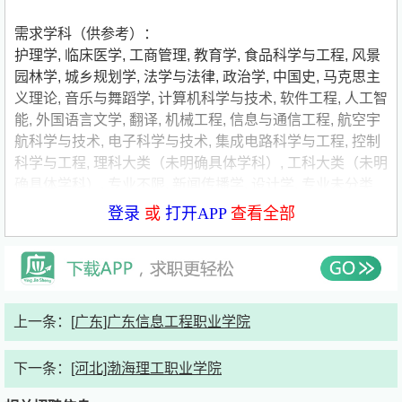
需求学科（供参考）：
护理学
,
临床医学
,
工商管理
,
教育学
,
食品科学与工程
,
风景
园林学
,
城乡规划学
,
法学与法律
,
政治学
,
中国史
,
马克思主
义理论
,
音乐与舞蹈学
,
计算机科学与技术
,
软件工程
,
人工智
能
,
外国语言文学
,
翻译
,
机械工程
,
信息与通信工程
,
航空宇
航科学与技术
,
电子科学与技术
,
集成电路科学与工程
,
控制
科学与工程
,
理科大类（未明确具体学科）
,
工科大类（未明
确具体学科）
,
专业不限
,
新闻传播学
,
设计学
,
专业未分类
登录
或
打开APP
查看全部
展开
公告详情
福州黎明职业技术学院是由福建省黎明企业集团公司投资兴
上一条：
[广东]广东信息工程职业学院
办，经福建省人民政府和国家教育部批准设立的一所全日制
民办普通高等学校。为满足学校事业发展需要，现面向社会
下一条：
[河北]渤海理工职业学院
公开招聘，广纳贤才，热忱期待优秀人士的加入。