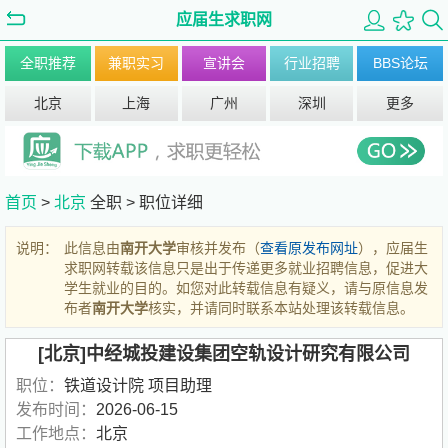
应届生求职网
全职推荐
兼职实习
宣讲会
行业招聘
BBS论坛
北京
上海
广州
深圳
更多
首页
>
北京
全职 >
职位详细
说明：
此信息由
南开大学
审核并发布（
查看原发布网址
），应届生
求职网转载该信息只是出于传递更多就业招聘信息，促进大
学生就业的目的。如您对此转载信息有疑义，请与原信息发
布者
南开大学
核实，并请同时联系本站处理该转载信息。
[北京]中经城投建设集团空轨设计研究有限公司
职位：
铁道设计院 项目助理
发布时间：
2026-06-15
工作地点：
北京