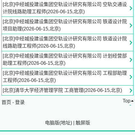
[北京]中经城投建设集团空轨设计研究有限公司 空轨交通设
②学历：本科及以上毕业生或在校生；
计院线路助理工程师(2026-06-15,北京)
[北京]中经城投建设集团空轨设计研究有限公司 铁道设计院
③在校表现：各课成绩优异，获得过院级、校级奖学金、有
项目助理(2026-06-15,北京)
校内党委、团委、社团或班级干部经历者优先；参与过科研
项目、设计竞赛者优先；
[北京]中经城投建设集团空轨设计研究有限公司 铁道设计院
线路助理工程师(2026-06-15,北京)
④基本素养：具备良好的沟通协调能力、逻辑思维能力和文
[北京]中经城投建设集团空轨设计研究有限公司 计划经营部
档撰写能力；
助理工程师(2026-06-15,北京)
⑤专业技能：能熟练使用Office办公软件及CAD等设计相关
[北京]中经城投建设集团空轨设计研究有限公司 工程部助理
软件。
工程师(2026-06-15,北京)
[北京]清华大学经济管理学院 工商管理(2026-06-15,北京)
（3）岗位职责：
Top
首页
-
登录
①协助项目负责人进行铁路项目设计阶段的资料收集、图纸
整理、技术文档归档及版本管理，确保项目文件规范有序；
电脑版
(
地址
)
|
触屏版
②参与项目内部协调会议，做好会议记录并跟踪会议决议的