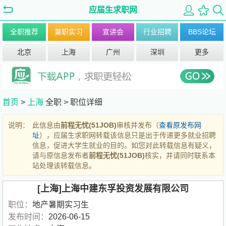
应届生求职网
全职推荐
兼职实习
宣讲会
行业招聘
BBS论坛
北京
上海
广州
深圳
更多
首页
>
上海
全职 >
职位详细
说明：
此信息由
前程无忧(51JOB)
审核并发布（
查看原发布网
址
），应届生求职网转载该信息只是出于传递更多就业招聘
信息，促进大学生就业的目的。如您对此转载信息有疑义，
请与原信息发布者
前程无忧(51JOB)
核实，并请同时联系本
站处理该转载信息。
[上海]上海中建东孚投资发展有限公司
职位：
地产暑期实习生
发布时间：
2026-06-15