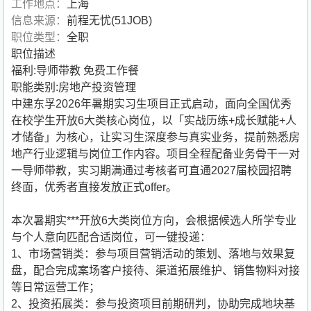
工作地点：
上海
信息来源：
前程无忧(51JOB)
职位类型：
全职
职位描述
福利:导师带教 免费工作餐
职能类别:房地产投资管理
中建东孚2026年暑期实习生项目正式启动，面向全国优秀
在校学生开放6大类核心岗位，以「实战历练+成长赋能+人
才储备」为核心，让实习生深度参与真实业务，提前熟悉房
地产行业逻辑与岗位工作内容。项目全程配备业务骨干一对
一导师带教，实习期满通过考核者可直通2027届校园招聘
终面，优秀者直接发放正式offer。
本次暑期实***开放6大类岗位方向，会根据候选人所学专业
与个人意向匹配合适岗位，可一键投递：
1、市场营销类：参与项目营销活动的策划、落地与效果复
盘，配合完成案场客户接待、渠道拓展维护、销售物料对接
等日常运营工作；
2、投资拓展类：参与投资项目前期研判，协助完成地块基