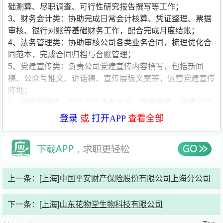
础测算、尽职调查、可行性研究报告撰写等工作；
3、财务会计类：协助完成日常会计核算、凭证整理、票据
审核、银行对账等基础财务工作，配合完成月度结账；
4、法务管理类：协助审核公司各类业务合同，梳理优化合
同范本，完成合同归档与台账管理；
5、党建宣传类：负责公司党建宣传内容撰写，包括新闻
稿、公众号推文、讲话稿、宣传展板文案等，运营党建宣传
阵地；
6、行政管理类：配合公司各类会议、商务接待、团建活动
的筹备与落地，负责会议纪要整理、会务物料准备、现场执
登录
或
打开APP
查看全部
行支持等工作。
【任职要求】
1、2027、2028、2029届全日制本科及以上学历优秀在读
学生；
上一条：
[上海]中国平安财产保险股份有限公司上海分公司
2、熟练使用Office办公软件，具备基础的数据统计与文档
排版能力；
下一条：
[上海]山东花物堂生物科技有限公司
3、具备良好的学习能力、逻辑思维能力与团队协作意识；
4、工作积极主动，责任心强，能适应快节奏工作环境；