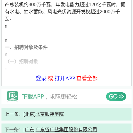
产总装机约300万千瓦，年发电能力超过120亿千瓦时，拥
有水电、抽水蓄能、风电光伏资源开发权超过2000万千
瓦。
n
n
一、招聘对象及条件
n
（一）招聘对象
n
2026届高校博士、硕士研究生（西藏、新疆属地生源，以
登录
或
打开APP
查看全部
及特别优秀者可放宽至本科）。
n
（二）招聘条件
n
1.自觉遵守党纪国法，具有正确的世界观、人生观、价值
上一条：
[北京]北京服装学院
观。
n
下一条：
[广东]广东省广盐集团股份有限公司
2.热爱电力开发事业，具有强烈的事业心和上进心，具有良