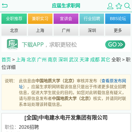
应届生求职网
全职推荐
兼职实习
宣讲会
行业招聘
BBS论坛
北京
上海
广州
深圳
更多
首页
>
上海
北京
广州
南京
深圳
武汉
天津
成都
其它
全职 >
职
位详细
说明：
此信息由
中国地质大学（北京）
审核并发布（
查看原发布网
址
），应届生求职网转载该信息只是出于传递更多就业招聘
信息，促进大学生就业的目的。如您对此转载信息有疑义，
请与原信息发布者
中国地质大学（北京）
核实，并请同时联
系本站处理该转载信息。
[全国]中电建水电开发集团有限公司
职位：
2026招聘