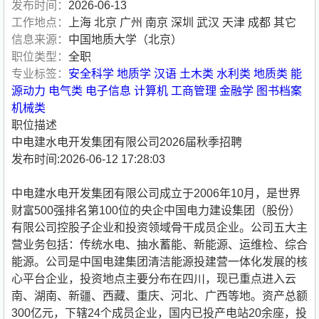
发布时间：
2026-06-13
工作地点：
上海 北京 广州 南京 深圳 武汉 天津 成都 其它
信息来源：
中国地质大学（北京）
职位类型：
全职
专业标签：
安全科学
地质学
汉语
土木类
水利类
地质类
能
源动力
电气类
电子信息
计算机
工商管理
金融学
图书档案
机械类
职位描述
中电建水电开发集团有限公司2026届秋季招聘
发布时间:2026-06-12 17:28:03
中电建水电开发集团有限公司成立于2006年10月，是世界
财富500强排名第100位的央企中国电力建设集团（股份）
有限公司控股子企业和投资领域骨干成员企业。公司五大主
营业务包括：传统水电、抽水蓄能、新能源、运维检、综合
能源。公司是中国电建集团清洁能源投建营一体化发展的核
心平台企业，投资地点主要分布在四川，现已重点进入云
南、湖南、新疆、西藏、重庆、河北、广西等地。资产总额
300亿元，下辖24个成员企业，国内已投产电站20余座，投