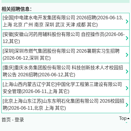
好的吃苦精神、敬业精神和创新精神。
相关招聘信息：
n
[全国]中电建水电开发集团有限公司 2026招聘(2026-06-13,
3.具有良好的身体素质和心理素质，能够承受岗位工作压
上海 北京 广州 南京 深圳 武汉 天津 成都 其它)
力，有较强的学习能力，积极向上、具有正能量，作风正
[安徽]安徽山河药用辅料股份有限公司 自控操作员(2026-06-
派。
12,其它)
n
4.成绩优良，获得校级、国家级奖学金者优先。
[深圳]深圳市燃气集团股份有限公司 2026暑期实习生招聘
n
(2026-06-12,深圳 其它)
5.毕业时须取得相应的毕业证、学位证、资格证。
[重庆]重庆水务集团股份有限公司 科技创新技术人才校园招
n
聘公告 2026招聘(2026-06-12,其它)
n
[上海山西内蒙古辽宁其它]中国化学工程第三建设有限公司
二、招聘专业需求
安全管理(2026-06-11,上海 其它)
n
[北京上海山东江苏]山东东明石化集团有限公司 2026校园招
（一）工程类：
水利水电工程（岩土、地质专业等）、土木
聘(2026-06-11,北京 上海 其它)
工程、安全工程、水文学及水资源、储能工程（氢能等方
Top
向）
首页
-
登录
n