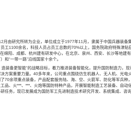
12月由研究所转为企业，单位成立于1977年11月，隶属于中国兵器装备
工1100余名，科技人员占员工总数的70%以上，国务院政府特殊津贴
公司在绵阳、成都、杭州建有研发中心，在北京、泉州、西安、长沙等地建有
）和“一带一路”沿线国家十余个。
能、造装备更智能”的战略目标，着力推进装备智能化，提升国防制造力，现
决方案重要力量。40多年来，公司重点围绕仿生机器人、无人机、光电
了70余项重点装备，产品配套服务陆、海、空、火箭军、防化等军兵种
品、火***、***、火炮等国防特种产品，开展智能制造工艺装备、自动
科研任务，现已发展成为国防军工先进制造技术研究开发、系统集成、咨