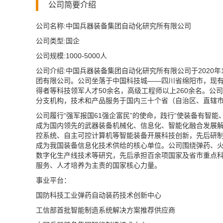
公司简要介绍
公司名称:中国兵器装备集团自动化研究所有限公司
公司类型:国企
公司规模:1000-5000人
公司介绍:中国兵器装备集团自动化研究所有限公司于2020年
团有限公司。公司坐落于中国科技城——四川省绵阳市，现有员
得者等科技领军人才50余名，高级工程师以上260余名。
分支机构，技术和产品服务于国内三十个省（自治区、直辖市
公司履行“强军报国61强企富民”的使命，践行“使装备有智
成为国内领先的武器装备机械化、信息化、智能化融合发展解
控系统、自主可控计算机等智能装备开展科技创新，先后研制
成为我国装备信息化技术供给的核心单位。公司围绕弹药、火工
数字化生产线技术等研究，先后承担百余项国家及省市重点
服务、人才培养为主责的国家核心力量。
事业平台：
国防科技工业弹药自动装药技术创新中心
工信部首批智能制造系统解决方案推荐供应商