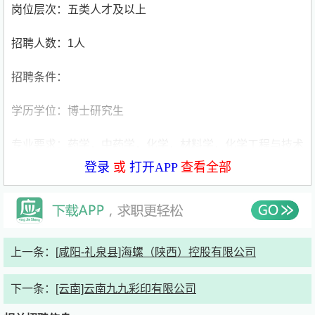
岗位层次：五类人才及以上
招聘人数：1人
招聘条件：
学历学位：博士研究生
专业要求：药学，中药学，化学，材料学，化学工程与技术
登录
或
打开APP
查看全部
其他要求：熟悉脂质体纳米制剂制备工艺、新型药物递送系
统等，主要从事新型制剂（脂质体、纳米粒）、mRNA递送
系统的研发，或具备中药分析、药物分析、代谢组学、蛋白
组学等相关分析经验。
上一条：
[咸阳-礼泉县]海螺（陕西）控股有限公司
咨询电话：0571-28861099
下一条：
[云南]云南九九彩印有限公司
具体招聘信息请详见:
杭州师范大学人才招聘网