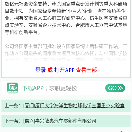
数亿元社会资金支持，牵头国家重点研发计划等重大科研项
目数十项，为国家级专精特新“小巨人”企业，潜在独角兽企
业，拥有安徽省人工心脏工程研究中心、仿生医学安徽省重
点实验室、安徽省企业技术中心、合肥市人工器官中试基地
等科研创新平台。
公司经国家主管部门批准设立国家级博士后科研工作站，工
作站以公司牵头的国家重大项目为核心依托，与中国科学技
术大学、浙江大学医学院附属第二医院、中国医学科学院阜
外医院、福建医科大学附属协和医院、复旦大学附属中山医
登录
或
打开APP
查看全部
院、中国科学院、清华大学、安徽大学等高校院所建立产学
研深度合作。围绕心衰诊疗、AI+医疗、生物材料、精密加
工、医用传感、电子信息等方向，开展产学研协同创新，与
中国科学技术大学、北京航空航天大学、合肥工业大学、安
徽大学等共建实践基地，联合培养研究生，精准培育契合国
上一条：
[厦门]厦门大学海洋生物地球化学全国重点实验室
家战略与重点产业发展的医工交叉创新人才。
下一条：
[嘉兴]嘉兴敏惠汽车零部件有限公司
为进一步夯实公司核心技术壁垒，加速仿生医学前沿技术突
破，助力科创板上市进程，现依托国家级博士后科研工作