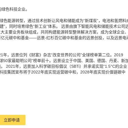
领先的绿色科技企业。
绿色能源转型，通过技术创新让风电和储能成为“新煤炭”，电池和氢燃料
基建”，同时培育绿色“新工业”体系。 远景由旗下智能风电和储能技术公司
三大主要业务板块组成，共同构建能源转型整体解决方案，成为全球企业
**百亿元碳中和基金——远景-红杉百亿碳中和基金的远景创投，以及远景电
2021年，远景位列《财富》杂志“改变世界的公司”全球榜单第二位。2019
全球50家最聪明公司”榜单前十。远景设立于中国、美国、德国、丹麦、新
2021年，远景加入科学碳目标倡议（SBTi）并承诺实现“1.5°C的企业
年4月22日，远景科技集团宣布将于2022年底实现运营碳中和，2028年底实现价值链碳中
立即申请