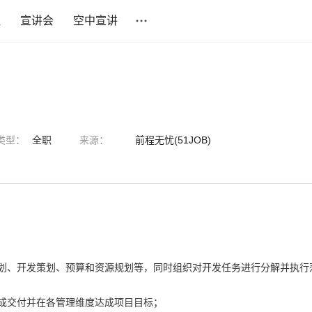
社
宣讲会
空中宣讲
类型：
全职
来源：
前程无忧(51JOB)
划、开发策划、预算和资源规划等，同时组织对开发任务进行分解并执行
成交付并在各管理维度达成项目目标；