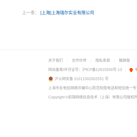
上一条：
[上海]上海瑞尔实业有限公司
关于我们
|
合作伙伴
|
隐私条款
|
触屏版
|
网站备案/许可证号：
沪ICP备12015550号-13
|
沪公网安备 31011502002551 号
上海市反电信网络诈骗中心防范劝阻电话和短信统一专号：
Copyright
©前锦网络信息技术（上海）有限公司
版权