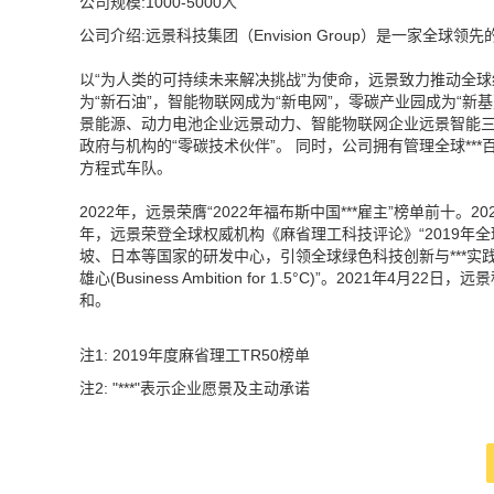
公司规模:1000-5000人
公司介绍:远景科技集团（Envision Group）是一家全球
以“为人类的可持续未来解决挑战”为使命，远景致力推动全球
为“新石油”，智能物联网成为“新电网”，零碳产业园成为“新
景能源、动力电池企业远景动力、智能物联网企业远景智能
政府与机构的“零碳技术伙伴”。 同时，公司拥有管理全球*
方程式车队。
2022年，远景荣膺“2022年福布斯中国***雇主”榜单前十。
年，远景荣登全球权威机构《麻省理工科技评论》“2019年
坡、日本等国家的研发中心，引领全球绿色科技创新与***实践。 
雄心(Business Ambition for 1.5°C)”。2021
和。
注1: 2019年度麻省理工TR50榜单
注2: "***"表示企业愿景及主动承诺