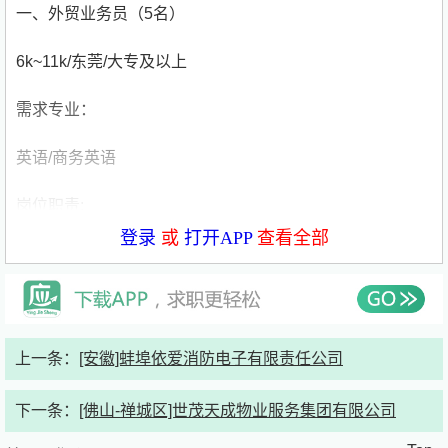
一、外贸业务员（5名）
6k~11k/东莞/大专及以上
需求专业：
英语/商务英语
岗位职责:
登录
或
打开APP
查看全部
1.客户询盘的处理和跟进。
2.公司订单项目的跟进和管理。
3.客户来访接待和陪同。
上一条：
[安徽]蚌埠依爱消防电子有限责任公司
4.维护客户合作关系。
下一条：
[佛山-禅城区]世茂天成物业服务集团有限公司
5.国内及欧美等境外展会商务洽谈和新客户开发。