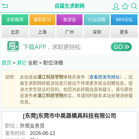
应届生求职网
全职推荐
兼职实习
宣讲会
行业招聘
BBS论坛
北京
上海
广州
深圳
更多
首页
>
其它
全职 >
职位详细
说明：
此信息由
湛江科技学院
审核并发布（
查看原发布网址
），应
届生求职网转载该信息只是出于传递更多就业招聘信息，促
进大学生就业的目的。如您对此转载信息有疑义，请与原信
息发布者
湛江科技学院
核实，并请同时联系本站处理该转载
信息。
[东莞]东莞市中昊晟模具科技有限公司
职位：
外贸业务员
发布时间：
2026-06-12