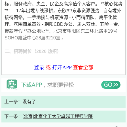
标，服务政府、央企、民企及高净值个人客户。 **核心优势
**： - 17年出境专线深耕，东欧/中东非资源强势 - 自有境外
接待网络，一手地接与机票资源 - 小而精团队、扁平化管
理、氛围简单高效 - 朝阳CBD办公、周末双休、五险一金、
带薪年假 **办公地址**：北京市朝阳区东三环北路甲19号
SOHO嘉盛中心28层3210室 。
二、招聘岗位（2026 热招）
网络推广专员（1人） **岗位职责**：
登录
或
打开APP
查看全部
1. 负责公司官网、公众号、小红书、抖音、知乎等**全网内
容运营与推广**；
2. 策划并执行**高端出境游/商务考察**线上活动、话题、短
上一条：没有了
视频，提升曝光与线索；
下一条：
[北京]北京化工大学卓越工程师学院
3. 负责**SEM/信息流投放**（百度、巨量、腾讯），优化素
材、人群与ROI；