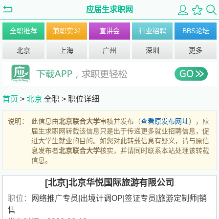
应届生求职网
全职推荐
兼职实习
宣讲会
行业招聘
BBS论坛
北京
上海
广州
深圳
更多
首页
>
北京
全职 >
职位详细
说明：
此信息由
北京联合大学
审核并发布（
查看原发布网址
），应
届生求职网转载该信息只是出于传递更多就业招聘信息，促
进大学生就业的目的。如您对此转载信息有疑义，请与原信
息发布者
北京联合大学
核实，并请同时联系本站处理该转载
信息。
[北京]北京华悦国际旅游有限公司
职位：
网络推广专员|出境计调OP|签证专员|旅游定制师|销
售