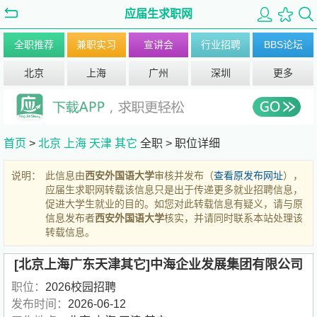
应届生求职网
全职推荐
兼职实习
宣讲会
行业招聘
BBS论坛
北京
上海
广州
深圳
更多
首页
>
北京
上海
天津
其它
全职 >
职位详细
说明：
此信息由
西安外国语大学
审核并发布（
查看原发布网址
），
应届生求职网转载该信息只是出于传递更多就业招聘信息，
促进大学生就业的目的。如您对此转载信息有疑义，请与原
信息发布者
西安外国语大学
核实，并请同时联系本站处理该
转载信息。
[北京上海广东天津其它]中海企业发展集团有限公司
职位：
2026校园招聘
发布时间：
2026-06-12