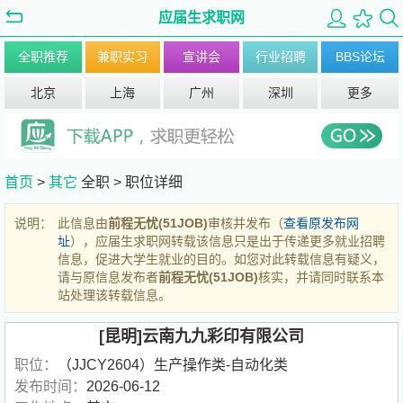
应届生求职网
全职推荐
兼职实习
宣讲会
行业招聘
BBS论坛
北京
上海
广州
深圳
更多
首页
>
其它
全职 >
职位详细
说明：
此信息由
前程无忧(51JOB)
审核并发布（
查看原发布网
址
），应届生求职网转载该信息只是出于传递更多就业招聘
信息，促进大学生就业的目的。如您对此转载信息有疑义，
请与原信息发布者
前程无忧(51JOB)
核实，并请同时联系本
站处理该转载信息。
[昆明]云南九九彩印有限公司
职位：
（JJCY2604）生产操作类-自动化类
发布时间：
2026-06-12