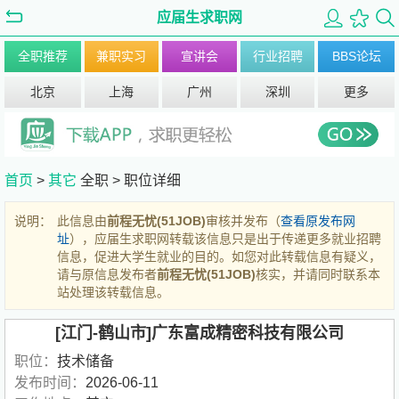
应届生求职网
全职推荐
兼职实习
宣讲会
行业招聘
BBS论坛
北京
上海
广州
深圳
更多
首页
>
其它
全职 >
职位详细
说明：
此信息由
前程无忧(51JOB)
审核并发布（
查看原发布网
址
），应届生求职网转载该信息只是出于传递更多就业招聘
信息，促进大学生就业的目的。如您对此转载信息有疑义，
请与原信息发布者
前程无忧(51JOB)
核实，并请同时联系本
站处理该转载信息。
[江门-鹤山市]广东富成精密科技有限公司
职位：
技术储备
发布时间：
2026-06-11