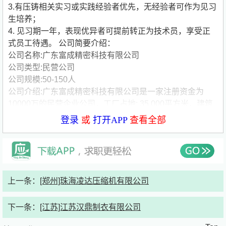
3.有压铸相关实习或实践经验者优先，无经验者可作为见习
生培养；
4. 见习期一年，表现优异者可提前转正为技术员，享受正
式员工待遇。
公司简要介绍：
公司名称:广东富成精密科技有限公司
公司类型:民营公司
公司规模:50-150人
公司介绍:广东富成精密科技有限公司是一家注册资金为
10000万的民营企业公司，工厂占地: 35,000平方米，建筑
面积20,000平方米，公司2023年2月份成立压铸事业部，从
登录
或
打开APP
查看全部
事铝合金高压铸造 (HPDC) ，重点发展新能源轻量化环保
零件、电池系统、电驱电控系统等铝合金零件;另外也会承
接传统燃油汽车铝合金零件。
上一条：
[郑州]珠海凌达压缩机有限公司
下一条：
[江苏]江苏汉鼎制衣有限公司