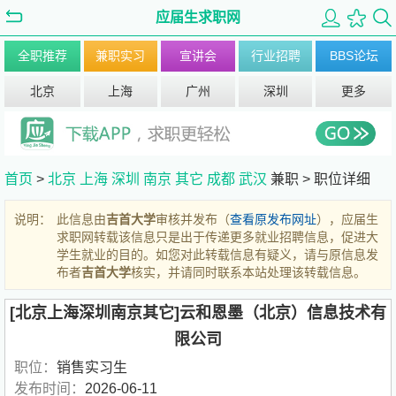
应届生求职网
全职推荐
兼职实习
宣讲会
行业招聘
BBS论坛
北京
上海
广州
深圳
更多
首页
>
北京
上海
深圳
南京
其它
成都
武汉
兼职 >
职位详细
说明：
此信息由
吉首大学
审核并发布（
查看原发布网址
），应届生
求职网转载该信息只是出于传递更多就业招聘信息，促进大
学生就业的目的。如您对此转载信息有疑义，请与原信息发
布者
吉首大学
核实，并请同时联系本站处理该转载信息。
[北京上海深圳南京其它]云和恩墨（北京）信息技术有
限公司
职位：
销售实习生
发布时间：
2026-06-11