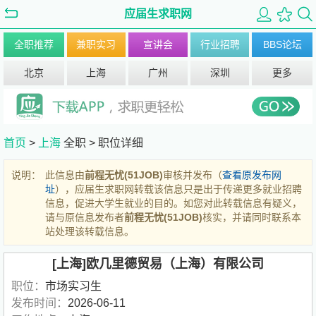
应届生求职网
全职推荐
兼职实习
宣讲会
行业招聘
BBS论坛
北京
上海
广州
深圳
更多
首页
>
上海
全职 >
职位详细
说明：
此信息由
前程无忧(51JOB)
审核并发布（
查看原发布网
址
），应届生求职网转载该信息只是出于传递更多就业招聘
信息，促进大学生就业的目的。如您对此转载信息有疑义，
请与原信息发布者
前程无忧(51JOB)
核实，并请同时联系本
站处理该转载信息。
[上海]欧几里德贸易（上海）有限公司
职位：
市场实习生
发布时间：
2026-06-11