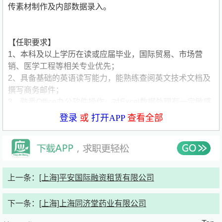
传素材制作及内部数据录入。
【任职要求】
1、本科及以上学历在读或应届毕业，国际贸易、市场营
销、医学工程等相关专业优先；
2、具备基础的英语读写能力，能熟练查阅英文技术文档及
撰写商务邮件；
3、熟悉Office办公软件操作，对Excel数据处理有一定敏感
度，学习能力强；
登录
或
打开APP
查看全部
4、性格开朗细致，具备良好的沟通协调能力及团队合作精
神，抗压能力佳；
5、每周出勤不少于3天，实习期稳定，有医疗或外贸相关
实习经验者优先考虑。
公司简要介绍：
公司名称:欧几里德贸易（上海）有限公司
上一条：
[上海]平安国际融资租赁有限公司
公司类型:外资（欧美）
公司规模:50-150人
下一条：
[上海]上海同济堂药业有限公司
公司介绍:美国欧几里德公司（Euclid Systems
Corporation）是角膜塑形镜专业生产企业。产品遍布欧美