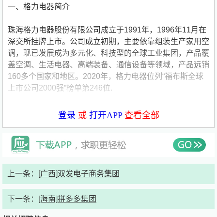
一、格力电器简介
珠海格力电器股份有限公司成立于1991年，1996年11月在
深交所挂牌上市。公司成立初期，主要依靠组装生产家用空
调，现已发展成为多元化、科技型的全球工业集团，产品覆
盖空调、生活电器、高端装备、通信设备等领域，产品远销
160多个国家和地区。2020年，格力电器位列“福布斯全球
上市公司2000强”榜单第246位.
公司现有9万多名员工，其中有1.4万名研发人员和3万多名
登录
或
打开APP
查看全部
技术工人，在国内外建有14个生产基地，分别坐落于珠
海、重庆、合肥、郑州、武汉、石家庄、芜湖、长沙、杭
州、洛阳、南京、成都以及巴西、巴基斯坦；同时建有长
沙、郑州、石家庄、芜湖、天津5个再生资源基地，下辖凌
达压缩机、格力电工、凯邦电机、新元电子、智能装备、精
上一条：
[广西]双发电子商务集团
密模具等6大子公司，覆盖从上游生产到下游回收全产业
链，实现了绿色、循环、可持续发展。
下一条：
[海南]拼多多集团
公司现有15个研究院、96个研究所、929个实验室、2个院