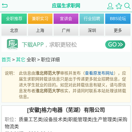
应届生求职网
全职推荐
兼职实习
宣讲会
行业招聘
BBS论坛
北京
上海
广州
深圳
更多
首页
>
其它
全职 >
职位详细
说明：
此信息由
淮北师范大学
审核并发布（
查看原发布网址
），应
届生求职网转载该信息只是出于传递更多就业招聘信息，促
进大学生就业的目的。如您对此转载信息有疑义，请与原信
息发布者
淮北师范大学
核实，并请同时联系本站处理该转载
信息。
[安徽]格力电器（芜湖）有限公司
职位：
质量工艺类|设备技术类|职能管理类|生产管理类|采购
物流类