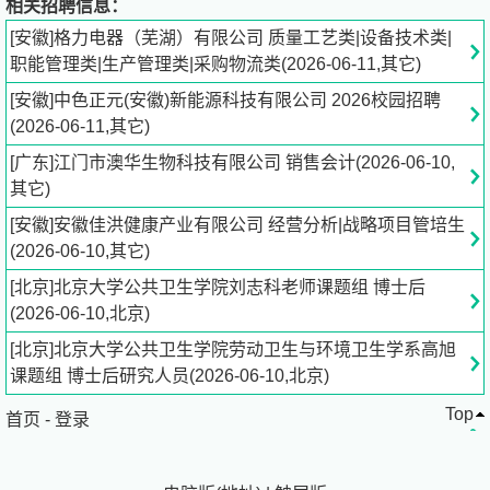
相关招聘信息：
士工作站，（电机与控制、建筑节能），拥有国家重点实验
[安徽]格力电器（芜湖）有限公司 质量工艺类|设备技术类|
室、国家工程技术研究中心、国家级工业设计中心、国家认
职能管理类|生产管理类|采购物流类(2026-06-11,其它)
定企业技术中心、机器人工程技术研发中心各1个，同时成
[安徽]中色正元(安徽)新能源科技有限公司 2026校园招聘
为国家通报咨询中心研究评议基地。坚持创新驱动，提出研
(2026-06-11,其它)
发经费“按需投入、不设上限”，目前申请国内专利63956
项，其中发明专利31500项，国际专利2099项，在2019年
[广东]江门市澳华生物科技有限公司 销售会计(2026-06-10,
国家知识产权局排行榜中，格力电器排名全国第六，家电行
其它)
业第一。现拥有28项“国际领先”技术，获得国家科技进步奖
[安徽]安徽佳洪健康产业有限公司 经营分析|战略项目管培生
2项、国家技术发明奖2项，中国专利奖金奖4项。
(2026-06-10,其它)
二、芜湖格力产业园简介
[北京]北京大学公共卫生学院刘志科老师课题组 博士后
(2026-06-10,北京)
芜湖格力产业园位于安徽省芜湖市弋江区区，总占地面积近
[北京]北京大学公共卫生学院劳动卫生与环境卫生学系高旭
4000亩，员工近6000名。下辖2个子公司：格力电器（芜
课题组 博士后研究人员(2026-06-10,北京)
湖）有限公司、芜湖格力精密制造有限公司。主要从事家用
Top
空调、压缩机，高铁、汽车、机器人中的精密铸件及废弃家
首页
-
登录
电的拆解及二次资源循环利用技术的研究、生产及销售。