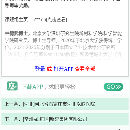
导师等奖励。
课题组主页：
ji***.cn[点击查看]
林德武博士，
北京大学深圳研究生院新材料学院/科学智能
学院研究员、博士生导师。2020年于北京大学获得博士学
位。2021-2025年分别于日本国立产业技术综合研究所
（AIST，合作导师 Kenji Hata教授）和香港城市大学（合
作导师：张文军教授）从事博士后、研究助理教授工作。长
期致力于碳纳米管结构精准调控与规模化制备技术研究，聚
登录
或
打开APP
查看全部
焦AI赋能可控制备技术开发与碳基新型储能应用。在Sci.
Adv., Nat. Commun., Adv. Mater., ACS nano等高水平学术
期刊发表论文30余篇。课题组立足深圳，与北京校区南北
联动，与国内外顶级高校和研究所密切合作。
上一条：
[河北]河北省石家庄市河北以岭医院
课题组主页：
sa***.cn[点击查看]
下一条：
[常州-武进区]新誉集团有限公司
一、
研究方向