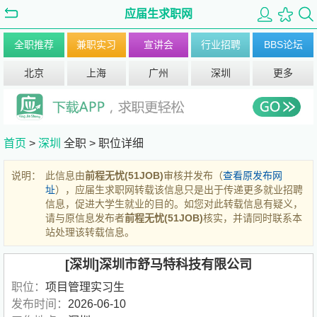
应届生求职网
全职推荐
兼职实习
宣讲会
行业招聘
BBS论坛
北京
上海
广州
深圳
更多
首页
>
深圳
全职 >
职位详细
说明：
此信息由
前程无忧(51JOB)
审核并发布（
查看原发布网
址
），应届生求职网转载该信息只是出于传递更多就业招聘
信息，促进大学生就业的目的。如您对此转载信息有疑义，
请与原信息发布者
前程无忧(51JOB)
核实，并请同时联系本
站处理该转载信息。
[深圳]深圳市舒马特科技有限公司
职位：
项目管理实习生
发布时间：
2026-06-10