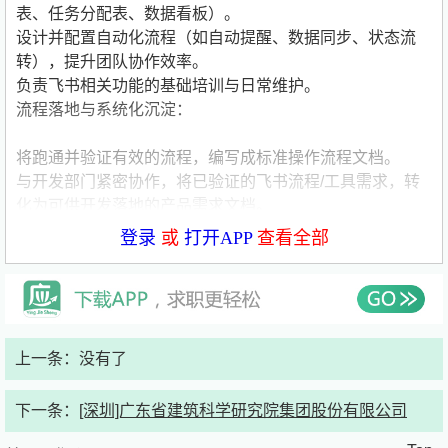
表、任务分配表、数据看板）。
设计并配置自动化流程（如自动提醒、数据同步、状态流
转），提升团队协作效率。
负责飞书相关功能的基础培训与日常维护。
流程落地与系统化沉淀：
将跑通并验证有效的流程，编写成标准操作流程文档。
与开发部门紧密协作，将已验证的飞书流程/工具需求，转
化为可供开发落地的产品需求文档。
跟进开发进度，参与功能测试，确保最终开发的软件应用符
登录
或
打开APP
查看全部
合业务实际需求。
后期发展（培养方向）：
在完成上述基础工作后，根据个人能力与兴趣，可逐步接触
跨境电商运营相关业务（如店铺基础运营、商品上架、数据
上一条：没有了
分析、广告投放等）。
协助运营团队进行数据整理与分析，为运营决策提供支持。
下一条：
[深圳]广东省建筑科学研究院集团股份有限公司
二、 任职要求
学历与专业：