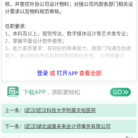
核，并管控外协公司设计物料；对接公司内部各部门相关设
计需求以及物料规范审核。
任职要求:
1、本科及以上，视觉传达、数字媒体设计等艺术类专业；
2、掌握平面设计软件使用；
3、能力素质要求：有较好的审美能力，跨部门沟通及协调
能力，能对时间节点有较好把控和抗压性。
公司简要介
绍：
公司名称:卓远地产（成都）有限公司
登录
或
打开APP
查看全部
公司类型:国企
公司规模:150-500人
公司介绍:大悦城控股商业事业部西南商业管理部，作为大
悦城控股在西南地区战略布局的核心力量，全面负责西南区
域内商业项目的商业运营与品牌塑造。自2015年成都大悦
上一条：
[武汉]武汉科技大学附属天佑医院
城开业拉开深耕西南的序幕以来，大悦城西南商业已走过十
年发展历程，成功构建起覆盖成都、重庆、武汉等核心城市
下一条：
[武汉]湖北诚康未来会计师事务有限公司
的商业版图。