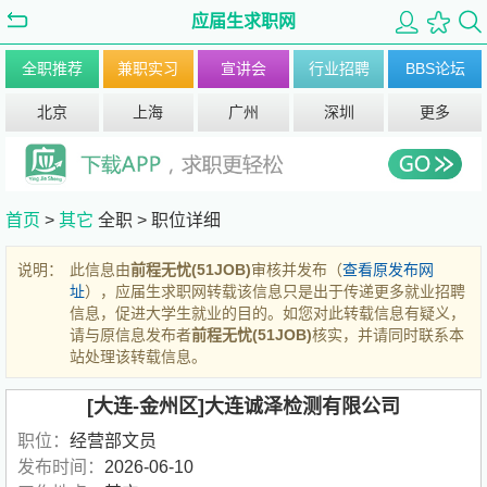
应届生求职网
全职推荐
兼职实习
宣讲会
行业招聘
BBS论坛
北京
上海
广州
深圳
更多
首页
>
其它
全职 >
职位详细
说明：
此信息由
前程无忧(51JOB)
审核并发布（
查看原发布网
址
），应届生求职网转载该信息只是出于传递更多就业招聘
信息，促进大学生就业的目的。如您对此转载信息有疑义，
请与原信息发布者
前程无忧(51JOB)
核实，并请同时联系本
站处理该转载信息。
[大连-金州区]大连诚泽检测有限公司
职位：
经营部文员
发布时间：
2026-06-10