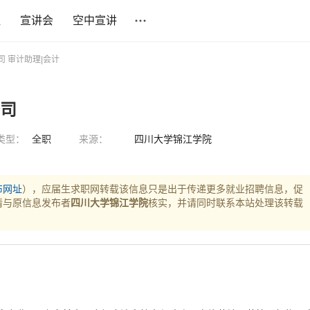
社
宣讲会
空中宣讲
司 审计助理|会计
公司
类型：
全职
来源：
四川大学锦江学院
布网址
），应届生求职网转载该信息只是出于传递更多就业招聘信息，促
请与原信息发布者
四川大学锦江学院
核实，并请同时联系本站处理该转载