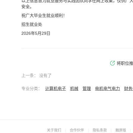
以上信息皆为就业服务与实践团队同学在网上收集，仅供广
安全。
祝广大毕业生就业顺利！
招生就业处
2026年5月29日
将职位
上一条：
没有了
专业分类：
计算机电子
机械
管理
电机电气电力
财务
关于我们
|
合作伙伴
|
隐私条款
|
触屏版
|