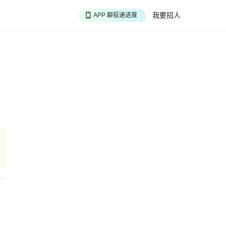
APP 搜海量职位
我要招人
APP 聊投递进度
APP 淘面试经验