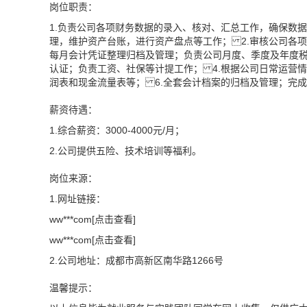
岗位职责：
1.负责公司各项财务数据的录入、核对、汇总工作，确保数
理，维护资产台账，进行资产盘点等工作； 2.审核公司各
每月会计凭证整理归档及管理；负责公司月度、季度及年度税
认证；负责工资、社保等计提工作； 4.根据公司日常运营
润表和现金流量表等； 6.全套会计档案的归档及管理；完
薪资待遇：
1.综合薪资：3000-4000元/月；
2.公司提供五险、技术培训等福利。
岗位来源：
1.网址链接：
ww***com[点击查看]
ww***com[点击查看]
2.公司地址：成都市高新区南华路1266号
温馨提示：