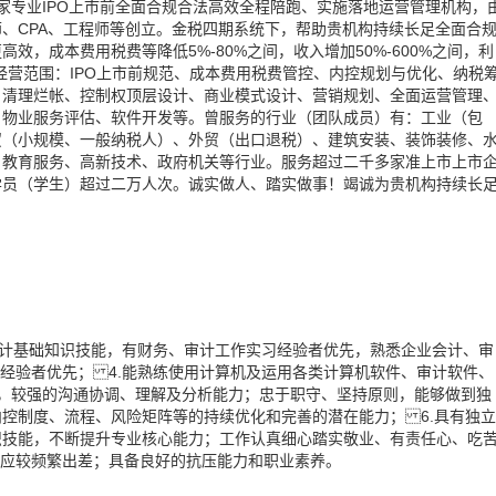
ement）是一家专业IPO上市前全面合规合法高效全程陪跑、实施落地运营管理机构，
、CPA、工程师等创立。金税四期系统下，帮助贵机构持续长足全面合
，成本费用税费等降低5%-80%之间，收入增加50%-600%之间，利
。经营范围：IPO上市前规范、成本费用税费管控、内控规划与优化、纳税
、清理烂帐、控制权顶层设计、商业模式设计、营销规划、全面运营管理
、物业服务评估、软件开发等。曾服务的行业（团队成员）有：工业（包
贸（小规模、一般纳税人）、外贸（出口退税）、建筑安装、装饰装修、
、教育服务、高新技术、政府机关等行业。服务超过二千多家准上市上市
学员（学生）超过二万人次。诚实做人、踏实做事！竭诚为贵机构持续长
计审计基础知识技能，有财务、审计工作实习经验者优先，熟悉企业会计、审
计经验者优先； 4.能熟练使用计算机及运用各类计算机软件、审计软件、
精神，较强的沟通协调、理解及分析能力；忠于职守、坚持原则，能够做到独
控制度、流程、风险矩阵等的持续优化和完善的潜在能力； 6.具有独立
识技能，不断提升专业核心能力；工作认真细心踏实敬业、有责任心、吃
适应较频繁出差；具备良好的抗压能力和职业素养。