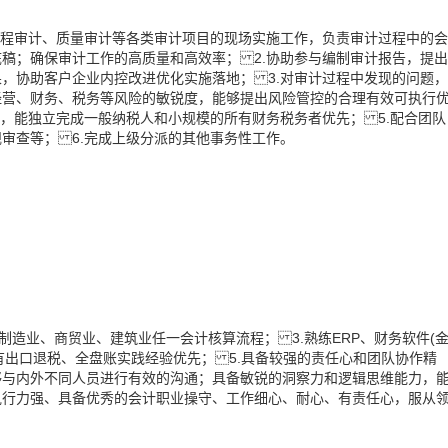
工程审计、质量审计等各类审计项目的现场实施工作，负责审计过程中的会
稿；确保审计工作的高质量和高效率； 2.协助参与编制审计报告，提出
，协助客户企业内控改进优化实施落地； 3.对审计过程中发现的问题，
经营、财务、税务等风险的敏锐度，能够提出风险管控的合理有效可执行
账，能独立完成一般纳税人和小规模的所有财务税务者优先； 5.配合团队
审查等； 6.完成上级分派的其他事务性工作。
制造业、商贸业、建筑业任一会计核算流程； 3.熟练ERP、财务软件(
有出口退税、全盘账实践经验优先； 5.具备较强的责任心和团队协作精
够与内外不同人员进行有效的沟通；具备敏锐的洞察力和逻辑思维能力，
执行力强、具备优秀的会计职业操守、工作细心、耐心、有责任心，服从