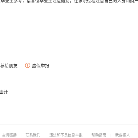
大毕业生参考，请各位毕业生注意甄别，在求职过程注意自己的人身和财
推荐给朋友
虚假举报
会计
友情链接
|
联系我们
|
违法和不良信息举报
|
帮助指南
|
我要招人