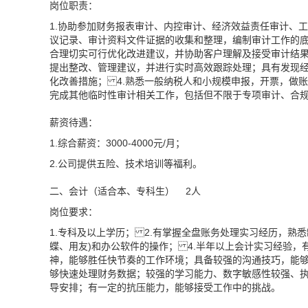
岗位职责：
1.协助参加财务报表审计、内控审计、经济效益责任审计、
议记录、审计资料文件证据的收集和整理，编制审计工作的底
合理切实可行优化改进建议，并协助客户理解及接受审计结果
提出整改、管理建议，并进行实时高效跟踪处理；具有发现
化改善措施； 4.熟悉一般纳税人和小规模申报，开票，做
完成其他临时性审计相关工作，包括但不限于专项审计、合规
薪资待遇：
1.综合薪资：3000-4000元/月；
2.公司提供五险、技术培训等福利。
二、会计（适合本、专科生） 2人
岗位要求：
1.专科及以上学历； 2.有掌握全盘账务处理实习经历，熟悉
蝶、用友)和办公软件的操作； 4.半年以上会计实习经验，
神，能够胜任快节奏的工作环境；具备较强的沟通技巧，能
够快速处理财务数据；较强的学习能力、数字敏感性较强、
导安排；有一定的抗压能力，能够接受工作中的挑战。