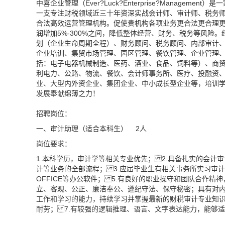
中喜企业管理（Ever?Luck?Enterprise?Manag
一支专注财税领域近三十年资深实战会计师、审计师、税务师
合法高效运营管理机构。促使贵机构各项业务更合法更合理更高效
润增加5%-300%之间，降低整体经营、财务、税务等风险
划（企业生命周期全程）、财务顾问、税务顾问、内部审计
企业培训、集贸市场管理、园区管理、餐饮管理、企业管理
括：电子电器机械制造、医药、酒业、食品、饲料等）、商
利电力、公路、物流、餐饮、会计师事务所、医疗、投融资
业、大型内外资企业、集团企业、中小成长型企业等，培训
发展奉献绵薄之力！
招聘岗位：
一、审计助理（适合本科生） 2人
岗位要求：
1.本科学历，审计学等相关专业优先； 2.具备扎实的会
计等业务的全部流程； 3.应届毕业生有相关事务所实习审
OFFICE等办公软件； 5.有良好的职业操守和团队合作
立、客观、公正、廉洁奉公、遵纪守法、保守秘密；具有对内
工作和学习的能力，持续学习并掌握最新的财税审计专业知
耐劳； 7.有较强的逻辑推理、语言、文字表达能力，能够