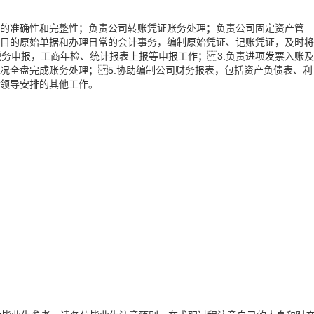
据的准确性和完整性；负责公司转账凭证账务处理；负责公司固定资产管
项目的原始单据和办理日常的会计事务，编制原始凭证、记账凭证，及时将
务申报，工商年检、统计报表上报等申报工作； 3.负责进项发票入账及
情况全盘完成账务处理； 5.协助编制公司财务报表，包括资产负债表、利
成领导安排的其他工作。