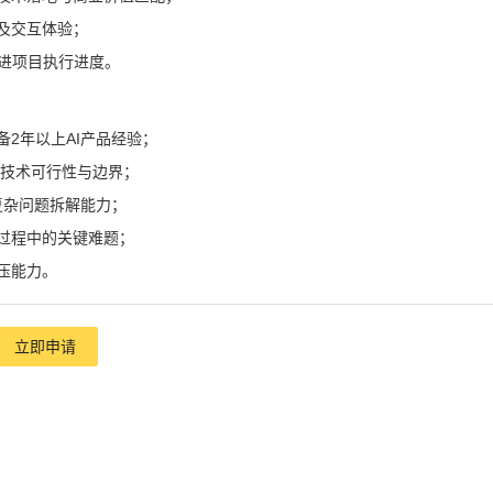
及交互体验；
跟进项目执行进度。
2年以上AI产品经验；
估技术可行性与边界；
与复杂问题拆解能力；
过程中的关键难题；
压能力。
立即申请