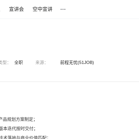
社
宣讲会
空中宣讲
类型：
全职
来源：
前程无忧(51JOB)
及产品规划方案制定；
版本迭代按时交付；
技术落地与商业价值匹配；