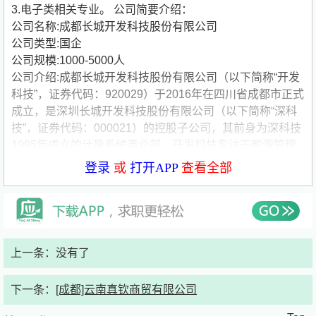
3.电子类相关专业。
公司简要介绍：
公司名称:成都长城开发科技股份有限公司
公司类型:国企
公司规模:1000-5000人
公司介绍:成都长城开发科技股份有限公司（以下简称“开发
科技”，证券代码：920029）于2016年在四川省成都市正式
成立，是深圳长城开发科技股份有限公司（以下简称“深科
技”，证券代码：000021）的控股子公司，其前身为深科技
1995年成立的计量系统事业部。开发科技专注于能源管理
的持续创新，致力于提供可靠的、有竞争力的解决方案和服
登录
或
打开APP
查看全部
务，为客户和社会创造更多价值。
开发科技主营业务为智能电、水、气表等智能计量终端以及
AMI 系统软件的研发、生产及销售。开发科技以全球智慧能
源体系变革及双碳战略下可再生能源的大规模装机为契机，
上一条：没有了
以核心产品智能电表为起点，为客户提供涵盖电水气等多种
能源、软硬件一体、适配各类通信技术的完整智慧能源管理
下一条：
[成都]云南真钦商贸有限公司
系统解决方案。