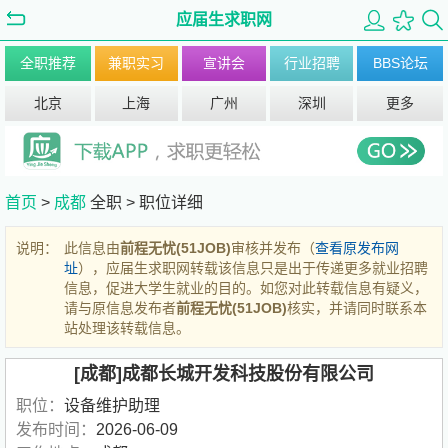
应届生求职网
全职推荐
兼职实习
宣讲会
行业招聘
BBS论坛
北京
上海
广州
深圳
更多
首页
>
成都
全职 >
职位详细
说明：
此信息由
前程无忧(51JOB)
审核并发布（
查看原发布网
址
），应届生求职网转载该信息只是出于传递更多就业招聘
信息，促进大学生就业的目的。如您对此转载信息有疑义，
请与原信息发布者
前程无忧(51JOB)
核实，并请同时联系本
站处理该转载信息。
[成都]成都长城开发科技股份有限公司
职位：
设备维护助理
发布时间：
2026-06-09