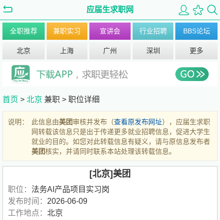
应届生求职网
全职推荐
兼职实习
宣讲会
行业招聘
BBS论坛
北京
上海
广州
深圳
更多
首页
>
北京
兼职 >
职位详细
说明：
此信息由
美团
审核并发布（
查看原发布网址
），应届生求职
网转载该信息只是出于传递更多就业招聘信息，促进大学生
就业的目的。如您对此转载信息有疑义，请与原信息发布者
美团
核实，并请同时联系本站处理该转载信息。
[北京]美团
职位：
法务AI产品项目实习岗
发布时间：
2026-06-09
工作地点：
北京