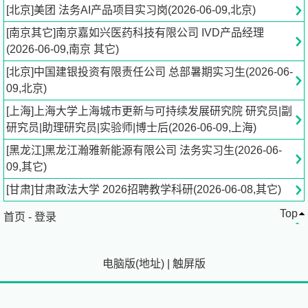
岗位基本要求
[北京]美团 法务AI产品项目实习岗(2026-06-09,北京)
[南京其它]南京嘉如兴医药科技有限公司 IVD产品经理
1. 大学本科及以上学历，法学、计算机、信息管理等相关
(2026-06-09,南京 其它)
专业优先。
2. 对AI技术或法律科技领域有浓厚兴趣，具备基础的产品思
[北京]中国建银投资有限责任公司 总部暑期实习生(2026-06-
维。
09,北京)
3. 具备良好的沟通能力和团队协作意识，责任心强。
[上海]上海大学上海城市更新与可持续发展研究院 研究员|副
4. 熟练使用AI Coding等原型工具使用经验者加分。
研究员|助理研究员|实验师|博士后(2026-06-09,上海)
岗位亮点
[黑龙江]黑龙江瀚雅新能源有限公司 法务实习生(2026-06-
09,其它)
1. 深入参与前沿法务AI产品项目，积累实战经验。 \n2. 与
[甘肃]甘肃政法大学 2026招聘教学科研(2026-06-08,其它)
资深产品、技术团队紧密合作，获得专业指导。 \n3. 实习
Top
表现优异者有机会获得转正机会。 \n4. 工作地点位于北京
首页
-
登录
核心区域，办公环境优良。
电脑版
(
地址
)
|
触屏版
立即申请：
zh***com[点击查看]