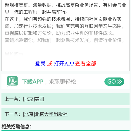
超规模集群、海量数据，挑战高复杂业务场景，有机会与业
界一流的工程师一起并肩前行。
在这里，我们有超强的技术氛围，持续向社区贡献业界实
践，加速行业技术发展；我们有完善的互联网学习生态圈，
重视底层逻辑和方法论，助力职业生涯的非线性成长。
真诚地邀请你，和我们一起驱动技术发展，创造行业价值。
岗位职责
登录
或
打开APP
查看全部
1. 协助法务AI产品的需求调研与分析，收集用户反馈并整理
产品优化建议。
2. 参与产品功能设计，协助撰写产品需求文档（PRD）及
原型设计支持。
3. 跟进项目开发进度，协调研发、测试等团队，确保产品
上一条：
[北京]美团
按时交付。
4. 协助进行行业头部产品分析，输出行业趋势与产品策略
下一条：
[北京]北京大学出版社
建议。
相关招聘信息：