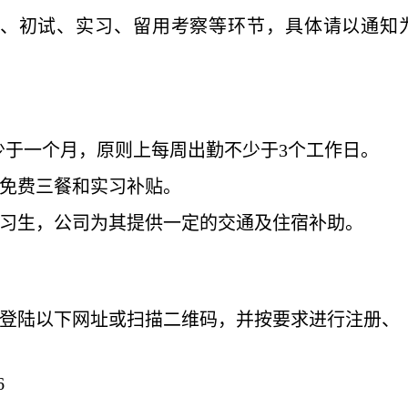
、初试
、实习、
留用考察等环节，具体请以通知
少于一
个月
，
原则上
每周出勤不少于
3
个
工作日
。
免费三餐
和
实习补贴
。
习生，公司为其提供一定的交通及
住宿补助
。
登陆以下网址或扫描二维码
，
并按要求进行注册、
6