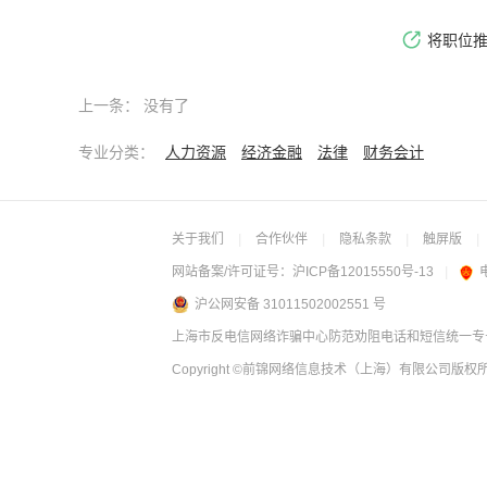
将职位
上一条：
没有了
专业分类：
人力资源
经济金融
法律
财务会计
关于我们
|
合作伙伴
|
隐私条款
|
触屏版
|
网站备案/许可证号：
沪ICP备12015550号-13
|
沪公网安备 31011502002551 号
上海市反电信网络诈骗中心防范劝阻电话和短信统一专号：
Copyright
©前锦网络信息技术（上海）有限公司
版权