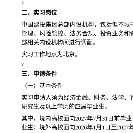
?
二
、
实习
岗位
中国
建投集团总部
内设
机构，
包括
但不限
管理
、风险
管控
、
法务
合规、
投资
业务
和
部相关内设机构间进行调配。
实习工作地点为北京。
?
三
、
申请
条件
（一）基本条件
实习申请人须为经济金融、财务、法学、
研究生及以上学历的应届毕业生。
其中，境内高校面向
2027年7月31日前
业生；境外高校面向2026年1月1日至20