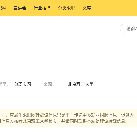
职圈
宣讲会
行业招聘
分类求职
文库
类型：
兼职实习
来源：
北京理工大学
址
），应届生求职网转载该信息只是出于传递更多就业招聘信息，促进大
原信息发布者
北京理工大学
核实，并请同时联系本站处理该转载信息。