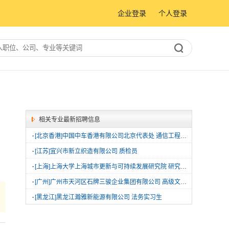
企业登录
个人登录
相关专业最新招聘信息
·
[北京香港]中国中车香港有限公司北京代表处 通信工程实习生
·
[江苏]宜兴市新立织造有限公司 质检员
·
[上海]上海大学上海城市更新与可持续发展研究院 研究员|副研究员|助理研究员|实验师|博士后
·
[广州]广州市天河区石牌三骏企业集团有限公司 高级文秘|助理
·
[黑龙江]黑龙江瀚雅新能源有限公司 法务实习生