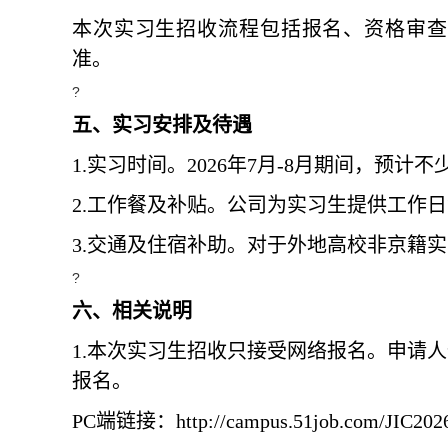
本次实习生
招收流程
包括报名、资格审查
准。
?
五、实习
安排
及
待遇
1.实习
时间
。
202
6
年
7
月
-8
月
期间，
预计不
2
.
工作餐
及补贴。
公司
为实习
生
提供工作日
3
.
交通及
住宿
补助
。对于外地
高校
非京籍实
?
六
、相关说明
1
.
本次实习生招收只接受网络报名。申请人
报名。
PC
端链接：
http://campus.51job.com/JIC202