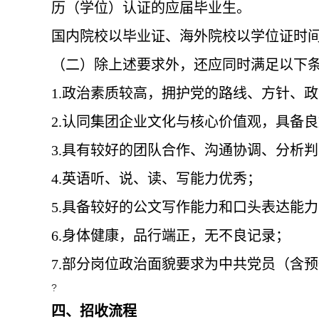
历（学位）认证的应届毕业生。
国内院校以毕业证、海外院校以学位证时
（二）除
上述
要求
外，
还应同时满足
以下
1
.
政治素质较高，拥护党的路线、方针、政
2.
认同集团企业文化与核心价值观，具备良
3
.具有较好的团队合作、沟通协调、分析
4
.英语听、说、读、写能力优秀；
5
.具备较好的公文写作能力和口头
表达能力
6
.身体健康，品行端正，无不良记录；
7
.部分岗位政治面貌要求为中共党员（含
?
四、招收流程