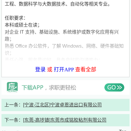
工程、数据科学与大数据技术、自动化等相关专业。
任职要求：
本科或硕士在读；
对企业 IT 支持、基础设施、系统维护或数字化应用有兴
趣；
熟悉 Office 办公软件，了解 Windows、网络、硬件基础知
识；
责任心强，服务意识好，具备良好的沟通能力；
英语水平良好者优先。
公司简要介绍：
登录
或
打开APP
查看全部
公司名称:卡拉罗（中国）传动系统股份有限公司
公司类型:外资（欧美）
公司规模:150-500人
公司介绍:卡拉罗是一家国际集团，致力于非公路车辆传动
系统和特殊用途拖拉机行业。集团业务涵盖两个领域：
上一条：
[宁波-江北区]宁波卓恩进出口有限公司
* 传动系统（包括车桥和变速箱）和主要用于农业和工程机
下一条：
[东莞-高埗镇]东莞市成铭胶粘剂有限公司
械的零部件，也营销应用于汽车工业、物料搬运、农业应用
及工程机械等各行业的多种齿轮。