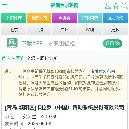
应届生求职网
全职推荐
兼职实习
宣讲会
行业招聘
BBS论坛
北京
上海
广州
深圳
更多
首页
>
其它
全职 >
职位详细
说明：
此信息由
前程无忧(51JOB)
审核并发布（
查看原发布网
址
），应届生求职网转载该信息只是出于传递更多就业招聘
信息，促进大学生就业的目的。如您对此转载信息有疑义，
请与原信息发布者
前程无忧(51JOB)
核实，并请同时联系本
站处理该转载信息。
[青岛-城阳区]卡拉罗（中国）传动系统股份有限公司
职位：
IT实习生 ID209769
发布时间：
2026-06-08