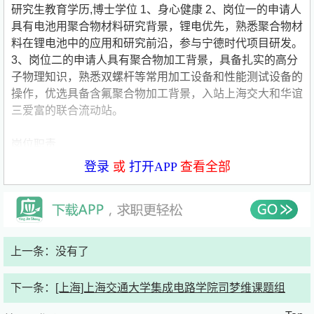
研究生教育学历,博士学位 1、身心健康 2、岗位一的申请人
具有电池用聚合物材料研究背景，锂电优先，熟悉聚合物材
料在锂电池中的应用和研究前沿，参与宁德时代项目研发。
3、岗位二的申请人具有聚合物加工背景，具备扎实的高分
子物理知识，熟悉双螺杆等常用加工设备和性能测试设备的
操作，优选具备含氟聚合物加工背景，入站上海交大和华谊
三爱富的联合流动站。
岗位职责
登录
或
打开APP
查看全部
1、岗位一：电池用聚合物材料研发 2、岗位二：含氟聚合
物加工
岗位待遇
上一条：没有了
博士后人员实行年薪制，并按规定协助落户、子女入学事
宜，具体可咨询相关联系人。学校鼓励优秀博士后申请各类
下一条：
[上海]上海交通大学集成电路学院司梦维课题组
基金和人才支持计划。