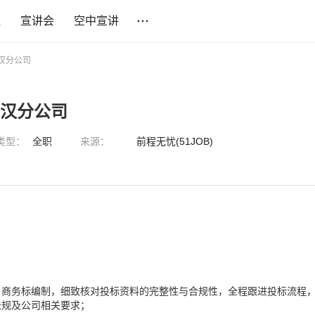
社
宣讲会
空中宣讲
汉分公司
武汉分公司
类型：
全职
来源：
前程无忧(51JOB)
、商务标编制，细致核对投标资料的完整性与合规性，全程跟进投标流程
法规及公司相关要求；