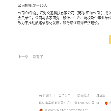
公司规模:少于50人
公司介绍:南京汇海交通科技有限公司（简称“汇海公司”）成
会员单位，公司与多家研究、设计、生产、院校及企事业单
致力于推动航运信息化发展，服务沿江沿海经济建设。
上一条：
没有了
关于我们
|
合作伙伴
|
隐私条款
|
触屏版
|
网站备案/许可证号：
沪ICP备12015550号-13
|
沪公网安备 31011502002551 号