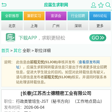
应届生求职网
全职推荐
兼职实习
宣讲会
行业招聘
BBS论坛
北京
上海
广州
深圳
更多
首页
>
其它
全职 >
职位详细
说明：
此信息由
前程无忧(51JOB)
审核并发布（
查看原发布网
址
），应届生求职网转载该信息只是出于传递更多就业招聘
信息，促进大学生就业的目的。如您对此转载信息有疑义，
请与原信息发布者
前程无忧(51JOB)
核实，并请同时联系本
站处理该转载信息。
[长春]江苏杰士德精密工业有限公司
职位：
行政类管培生-JST（秘书方向）（工作地点昆山）
发布时间：
2026-06-04