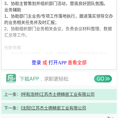
3、协助主管策划并组织部门活动，营造良好团队氛围。
业务辅助
1、协助部门主业务/专项工作落地执行，跟进落实领导交办
的业务相关任务并及时汇报；
2、协助组织部门业务相关会议，负责会议材料整理、数据
汇总等工作。
任职资格
1、本科及以上学历，文学、管理学、经济学等相关专业，
汉语言文学、人力资源管理、工商管理等相关专业优先
登录
或
打开APP
查看全部
2、持有秘书资格证/计算机二级证书/英语CET6级/BEC中
级/雅思5.5分以上优先考虑
3、熟练操作Word、Excel、PowerPoint等常用办公软件
4、了解行政办公基础知识、公文写作规范及会议组织流
程，具备文字撰写与校对能力，可独立完成公文、纪要等文
上一条：
[呼和浩特]江苏杰士德精密工业有限公司
稿输出
5、了解管理学或心理学基础知识，了解必要的商务礼仪
下一条：
[沈阳]江苏杰士德精密工业有限公司
6、具备良好的沟通表达能力，善于倾听、精准传达，具备
基本英语听说读写能力
公司简要介绍：