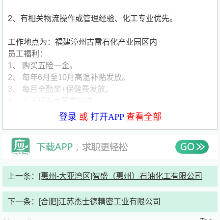
2、有相关物流操作或管理经验、化工专业优先。
工作地点为：福建漳州古雷石化产业园区内
员工福利：
1、 购买五险一金。
2、 每年6月至10月高温补贴发放。
3、 每月全勤奖+保健费发放。
4、 上下班有大巴车接送。
5、 包工作餐。
登录
或
打开APP
查看全部
6、 住房补贴450元。
7、 有生日、节日、季度购物卡发放。
8、 年度免费体检1次。
9、 每年免费旅游1次。
10、 带薪年假。
上一条：
[惠州-大亚湾区]智盛（惠州）石油化工有限公司
11、 年底双薪+年终奖。
公司简要介绍：
公司名称:智盛（惠州）石油化工有限公司
下一条：
[合肥]江苏杰士德精密工业有限公司
公司类型:民营公司
公司规模:50-150人