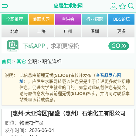
应届生求职网
全职推荐
兼职实习
宣讲会
行业招聘
BBS论坛
北京
上海
广州
深圳
更多
首页
>
其它
全职 >
职位详细
说明：
此信息由
前程无忧(51JOB)
审核并发布（
查看原发布网
址
），应届生求职网转载该信息只是出于传递更多就业招聘
信息，促进大学生就业的目的。如您对此转载信息有疑义，
请与原信息发布者
前程无忧(51JOB)
核实，并请同时联系本
站处理该转载信息。
[惠州-大亚湾区]智盛（惠州）石油化工有限公司
职位：
物流操作员
发布时间：
2026-06-04