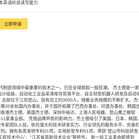
本英语听说读写能力
立即申请
现代制造领域中最重要的技术之一，已在全球掀起一股狂潮。 杰士德是一家
设计组装、自动化工业品呆滞库存贸易平台、自主轻型机器人研发及自动
，总部位于江苏昆山，现有员工约3000人。随着业务规模的不断扩大，杰
等20余处国内办事处，并于国外拓展了巴西办事处、印度办事处、韩国
国香港杰士德、美国杰士德、深圳中裕达、上海人民电器、昆山鹰之眼软
11家事业部。 凭借品牌声势的影响力，杰士德吸引了美国、日本、韩国
理专家团队入驻。依托强大的技术研发实力、行业领先的服务水平、完善
列。拥有各类发明专利21项，实用新型专利51项，荣获“昆山市科技研发
工程技术中心”、“江苏省高新技术企业”等称号。 新一轮工业革命即将到