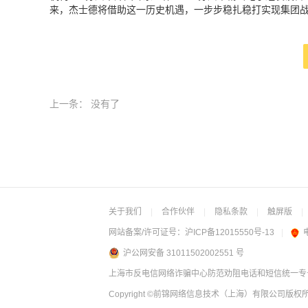
来，杰士德将借助这一历史机遇，一步步稳扎稳打实现集团
上一条：
没有了
关于我们
|
合作伙伴
|
隐私条款
|
触屏版
|
网站备案/许可证号：
沪ICP备12015550号-13
|
沪公网安备 31011502002551 号
上海市反电信网络诈骗中心防范劝阻电话和短信统一专号：
Copyright
©前锦网络信息技术（上海）有限公司
版权