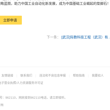
战略蓝图，助力中国工业自动化新发展，成为中国基础工业崛起的垫脚石
立即申请
下一条：
[武汉]际数科技工程
友情链接
|
联系我们
|
违法和不良信息举报
|
帮助指南
|
我要招人
电子营业执照/人力资源服务许可证
962110，网民接到962110电话，请立即接听。
所有