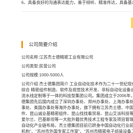
6、具备良好的沟通表达能力，善于倾听、精准传达，具备基
公司简要介绍
公司名称:江苏杰士德精密工业有限公司
公司类型:民营公司
公司规模:1000-5000人
公司介绍:杰士德集团简介 工业自动化技术作为二十一世纪
综合 精密组件制造、软件及视觉技术开发、非标自动化设备
流水线定制等于一体的科技型集团公司。集团成立于2006年
德集团先后国内成立了深圳办事处、郑州办事处、上海办事处
事处、美国办事处等海外办事处，旗下拥有江苏杰士德、中
件、昆山诚业基精密组件、昆山找找看贸易、昆山艾派科技等
爱尔兰、巴基斯坦等一大批外籍优秀技术工程专家及项目管
自动化产业链布局，杰士德集团目前已跻身中国自动化行业前
机构”、“苏州市外国专家工作室”、“苏州市精密电子组装设备