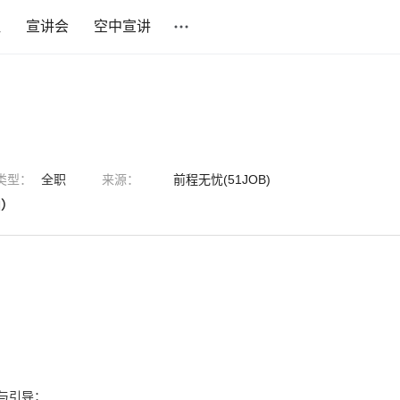
社
宣讲会
空中宣讲
类型：
全职
来源：
前程无忧(51JOB)
山）
与引导；