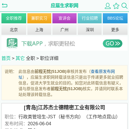
应届生求职网
全职推荐
兼职实习
宣讲会
行业招聘
BBS论坛
北京
上海
广州
深圳
更多
首页
>
其它
全职 >
职位详细
说明：
此信息由
前程无忧(51JOB)
审核并发布（
查看原发布网
址
），应届生求职网转载该信息只是出于传递更多就业招聘
信息，促进大学生就业的目的。如您对此转载信息有疑义，
请与原信息发布者
前程无忧(51JOB)
核实，并请同时联系本
站处理该转载信息。
[青岛]江苏杰士德精密工业有限公司
职位：
行政类管培生-JST（秘书方向）（工作地点昆山）
发布时间：
2026-06-04