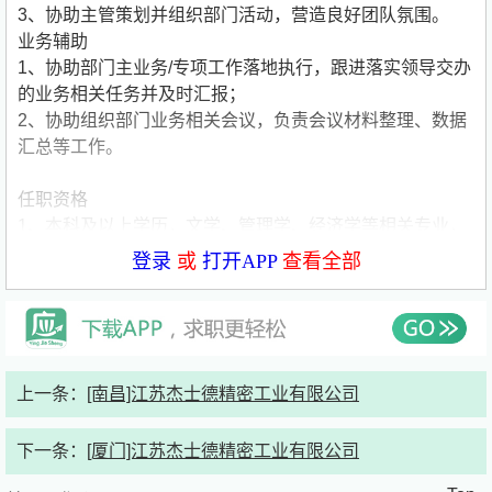
3、协助主管策划并组织部门活动，营造良好团队氛围。
业务辅助
1、协助部门主业务/专项工作落地执行，跟进落实领导交办
的业务相关任务并及时汇报；
2、协助组织部门业务相关会议，负责会议材料整理、数据
汇总等工作。
任职资格
1、本科及以上学历，文学、管理学、经济学等相关专业，
汉语言文学、人力资源管理、工商管理等相关专业优先
登录
或
打开APP
查看全部
2、持有秘书资格证/计算机二级证书/英语CET6级/BEC中
级/雅思5.5分以上优先考虑
3、熟练操作Word、Excel、PowerPoint等常用办公软件
4、了解行政办公基础知识、公文写作规范及会议组织流
程，具备文字撰写与校对能力，可独立完成公文、纪要等文
上一条：
[南昌]江苏杰士德精密工业有限公司
稿输出
5、了解管理学或心理学基础知识，了解必要的商务礼仪
下一条：
[厦门]江苏杰士德精密工业有限公司
6、具备良好的沟通表达能力，善于倾听、精准传达，具备
基本英语听说读写能力
公司简要介绍：