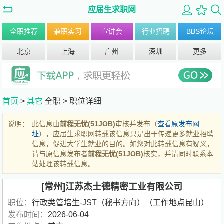
应届生求职网
全职推荐
兼职实习
宣讲会
行业招聘
BBS论坛
北京
上海
广州
深圳
更多
首页
>
其它
全职 >
职位详细
说明：
此信息由
前程无忧(51JOB)
审核并发布（
查看原发布网
址
），应届生求职网转载该信息只是出于传递更多就业招聘
信息，促进大学生就业的目的。如您对此转载信息有疑义，
请与原信息发布者
前程无忧(51JOB)
核实，并请同时联系本
站处理该转载信息。
[常州]江苏杰士德精密工业有限公司
职位：
行政类管培生-JST（秘书方向）（工作地点昆山）
发布时间：
2026-06-04