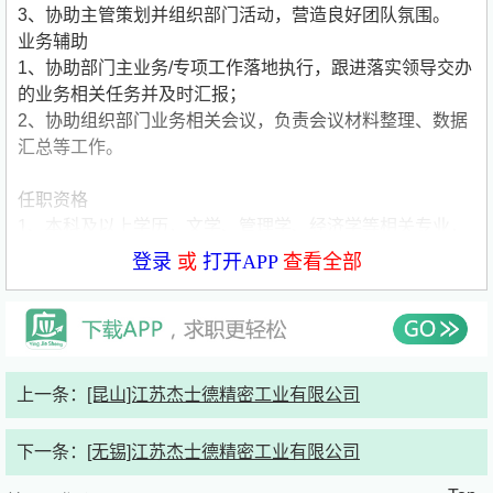
3、协助主管策划并组织部门活动，营造良好团队氛围。
业务辅助
1、协助部门主业务/专项工作落地执行，跟进落实领导交办
的业务相关任务并及时汇报；
2、协助组织部门业务相关会议，负责会议材料整理、数据
汇总等工作。
任职资格
1、本科及以上学历，文学、管理学、经济学等相关专业，
汉语言文学、人力资源管理、工商管理等相关专业优先
登录
或
打开APP
查看全部
2、持有秘书资格证/计算机二级证书/英语CET6级/BEC中
级/雅思5.5分以上优先考虑
3、熟练操作Word、Excel、PowerPoint等常用办公软件
4、了解行政办公基础知识、公文写作规范及会议组织流
程，具备文字撰写与校对能力，可独立完成公文、纪要等文
上一条：
[昆山]江苏杰士德精密工业有限公司
稿输出
5、了解管理学或心理学基础知识，了解必要的商务礼仪
下一条：
[无锡]江苏杰士德精密工业有限公司
6、具备良好的沟通表达能力，善于倾听、精准传达，具备
基本英语听说读写能力
公司简要介绍：