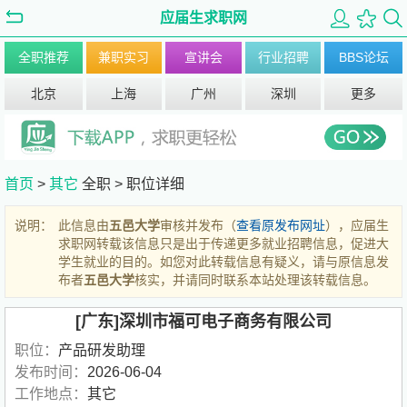
应届生求职网
全职推荐
兼职实习
宣讲会
行业招聘
BBS论坛
北京
上海
广州
深圳
更多
首页
>
其它
全职 >
职位详细
说明：
此信息由
五邑大学
审核并发布（
查看原发布网址
），应届生
求职网转载该信息只是出于传递更多就业招聘信息，促进大
学生就业的目的。如您对此转载信息有疑义，请与原信息发
布者
五邑大学
核实，并请同时联系本站处理该转载信息。
[广东]深圳市福可电子商务有限公司
职位：
产品研发助理
发布时间：
2026-06-04
工作地点：
其它