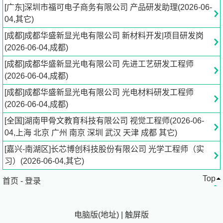
配合工程师分析问题原因，跟进整改方案落地，辅助完成产
[广东]深圳市福可电子商务有限公司 产品研发助理(2026-06-
品降本、提质、优化迭代工作。
04,其它)
[成都]成都华盛新显光电有限公司 新材料开发|项目研发岗
5.负责研发物料、样品、实验设备的台账管理，完成物料申
(2026-06-04,成都)
请、领用、盘点、保管工作，维护实验室研发环境与设备正
常运转，保障研发工作有序推进。
[成都]成都华盛新显光电有限公司 先进工艺研发工程师
(2026-06-04,成都)
岗位要求：
[成都]成都华盛新显光电有限公司 光电材料研发工程师
(2026-06-04,成都)
1.本科及以上学历，不限专业。
[全国]湖南甲骨文教育科技有限公司 视觉工程师(2026-06-
2.具备电路原理、模拟/数字电子技术或光学基础知识，了
04,上海 北京 广州 南京 深圳 武汉 天津 成都 其它)
解LED基本工作原理及光电参数者优先；熟悉CAD、3D建
[嘉兴-南湖区]长芯博创科技股份有限公司 光学工程师（实
模等绘图或电路设计软件者加分。
习）(2026-06-04,其它)
Top
3.有实验室项目、电子设计竞赛、金工实习或课程设计经
首页
-
登录
历，能使用万用表、积分球等基础测试设备者优先。
电脑版
(
地址
)
|
触屏版
4.具备数据记录习惯和文档整理能力，注重细节，能够按照