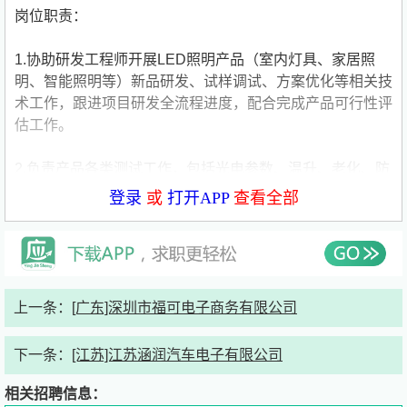
岗位职责：
1.协助研发工程师开展LED照明产品（室内灯具、家居照
明、智能照明等）新品研发、试样调试、方案优化等相关技
术工作，跟进项目研发全流程进度，配合完成产品可行性评
估工作。
2.负责产品各类测试工作，包括光电参数、温升、老化、防
水、耐压等性能测试，精准记录实验数据，排查测试过程中
登录
或
打开APP
查看全部
的基础问题，整理、编写标准化测试报告、实验记录，保障
测试数据真实完整、可追溯。
3.负责研发技术资料整理归档，统筹管理产品BOM清单、
规格书、图纸、认证资料、量产技术文件等，完善产品研发
上一条：
[广东]深圳市福可电子商务有限公司
档案，及时更新资料信息，配合完成新品导入、技术迭代相
关资料交接工作。
下一条：
[江苏]江苏涵润汽车电子有限公司
4.协助处理生产制程异常、产品不良问题及客户技术反馈，
相关招聘信息：