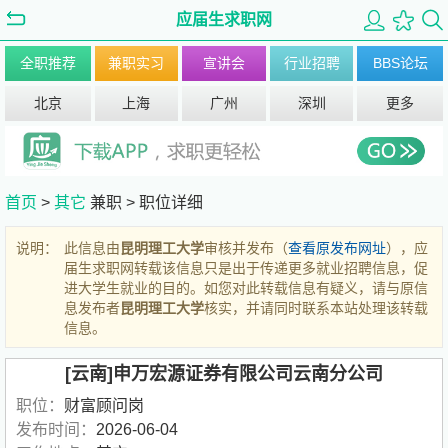
应届生求职网
全职推荐
兼职实习
宣讲会
行业招聘
BBS论坛
北京
上海
广州
深圳
更多
首页
>
其它
兼职 >
职位详细
说明：
此信息由
昆明理工大学
审核并发布（
查看原发布网址
），应
届生求职网转载该信息只是出于传递更多就业招聘信息，促
进大学生就业的目的。如您对此转载信息有疑义，请与原信
息发布者
昆明理工大学
核实，并请同时联系本站处理该转载
信息。
[云南]申万宏源证券有限公司云南分公司
职位：
财富顾问岗
发布时间：
2026-06-04