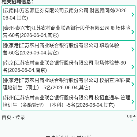
相关招聘信息：
[云南]申万宏源证券有限公司云南分公司 财富顾问岗(2026-
2、协助团队维护客户关系，挖掘不同客群的资产配置需
06-04,其它)
求，为客户提供金融服务解决方案；
[泰州-泰兴市]江苏农村商业联合银行股份有限公司 职场体验
营-60名(2026-06-04,其它)
3、辅助日常运营支持工作。
[张家港]江苏农村商业联合银行股份有限公司 职场体验
实习城市：
营-60名(2026-06-04,其它)
[南京]江苏农村商业联合银行股份有限公司 职场体验营-30
请在简历“求职意向”栏目中填写期望城市，我们将根据您的
名(2026-06-04,南京)
意向实习地进行分配。
[张家港]江苏农村商业联合银行股份有限公司 校招直通车-管
理培训生（硕士）-5名(2026-06-04,其它)
岗位要求：
[苏州]江苏农村商业联合银行股份有限公司 校招直通车-管理
任职资格：
培训生（金融管理）（本科）-5名(2026-06-04,其它)
Top
首页
1、本科及以上学历，经济、金融、财务、法律、营销等专
-
登录
业优先；