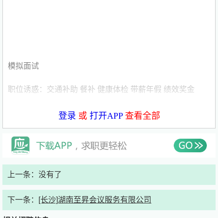
模拟面试
职位诱惑：交通补助 餐补 健康体检 带薪年假 绩效奖金
发布时间：2026年6月4日
登录
或
打开APP
查看全部
职位描述
岗位职责：
上一条：没有了
工作职责：
下一条：
[长沙]湖南至昇会议服务有限公司
1、协助团队策划、组织和实施线上线下营销活动，提高客
户覆盖率；