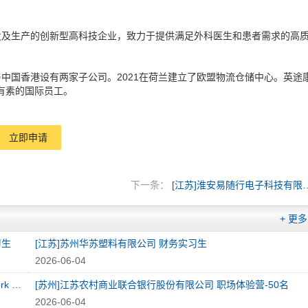
发及生产的创新型高科技企业，致力于提供满足外科医生和患者需求的高
中国香港设有两家子公司。2021在荷兰建立了欧盟物流仓储中心。英途
练有素的国际员工。
立即申请
下一条：
[江苏]淮安易随行电
+ 更多
习生
[江苏]苏州华苏塑料有限公司 财务实习生
2026-06-04
[苏州-高新区]克诺尔车辆设备（苏州）有限公司 Quality Clerk (Intern)/ 质量文员（实习生）
[苏州]江苏农村商业联合银行股份有限公司 职场体验营-50名
2026-06-04