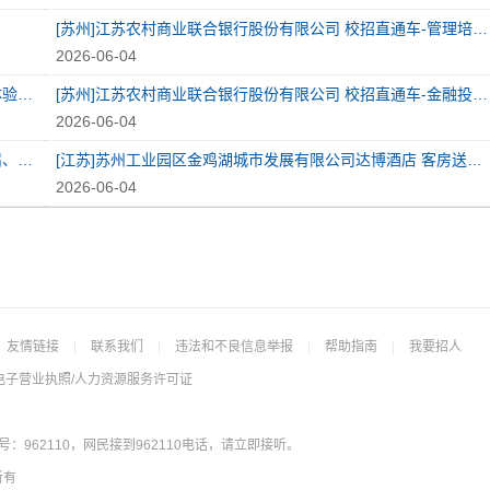
[苏州]江苏农村商业联合银行股份有限公司 校招直通车-管理培训生（金融管理）-5名
2026-06-04
[苏州]江苏农村商业联合银行股份有限公司 苏州分行-职场体验营-7名
[苏州]江苏农村商业联合银行股份有限公司 校招直通车-金融投资方向-5名
2026-06-04
[苏州-相城区]江苏新安电器股份有限公司 产品工程师（应届、日语）
[江苏]苏州工业园区金鸡湖城市发展有限公司达博酒店 客房送餐领班
2026-06-04
友情链接
|
联系我们
|
违法和不良信息举报
|
帮助指南
|
我要招人
电子营业执照/人力资源服务许可证
962110，网民接到962110电话，请立即接听。
所有