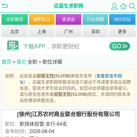
应届生求职网
全职推荐
兼职实习
宣讲会
行业招聘
BBS论坛
北京
上海
广州
深圳
更多
首页
>
其它
全职 >
职位详细
说明：
此信息由
前程无忧(51JOB)
审核并发布（
查看原发布网
址
），应届生求职网转载该信息只是出于传递更多就业招聘
信息，促进大学生就业的目的。如您对此转载信息有疑义，
请与原信息发布者
前程无忧(51JOB)
核实，并请同时联系本
站处理该转载信息。
[徐州]江苏农村商业联合银行股份有限公司
职位：
职场体验营-支行-64名
发布时间：
2026-06-04