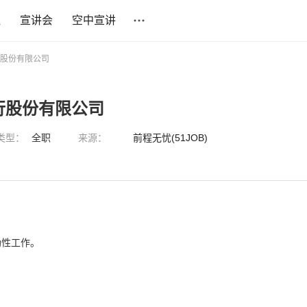
社
宣讲会
空中宣讲
行股份有限公司
行股份有限公司
类型：
全职
来源：
前程无忧(51JOB)
助性工作。