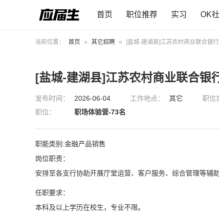
首页
职位推荐
实习
OK
当前位置：
首页
»
其它招聘
»
[盐城-建湖县]江苏农村商业联合银
[盐城-建湖县]江苏农村商业联合银
发布时间：
2026-06-04
工作地点：
其它
职位
职位：
职场体验营-73名
职能类别:金融产品销售
岗位职责：
安排至各支行协助开展厅堂运营、客户服务、综合管理等辅
任职要求：
本科及以上学历在校生，专业不限。